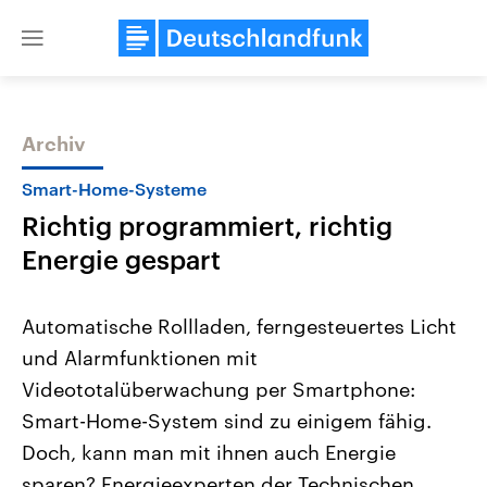
Close
menu
Archiv
Themen
Smart-Home-Systeme
Richtig programmiert, richtig
Energie gespart
Automatische Rollladen, ferngesteuertes Licht
und Alarmfunktionen mit
Landtagswahl Sachsen-Anhalt
USA
Videototalüberwachung per Smartphone:
2026
Aktuelle Beiträge, Analys
Alle Informationen
Hintergründe
Smart-Home-System sind zu einigem fähig.
Sachsen-Anhalt wählt am 6.
Wirtschaftlich und militäri
September 2026 einen neuen
gehören die Vereinigten S
Doch, kann man mit ihnen auch Energie
Landtag. Seit 2021 wird das
den mächtigsten Ländern 
sparen? Energieexperten der Technischen
Bundesland von einer Koalition aus
mit großem Einfluss auf d