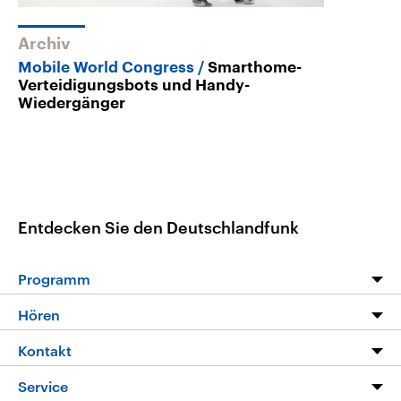
Archiv
Mobile World Congress
Smarthome-
Verteidigungsbots und Handy-
Wiedergänger
Entdecken Sie den Deutschlandfunk
Programm
Programm
Hören
Alle Sendungen
Livestream
Kontakt
Die Nachrichten
Audios
Hörerservice
Service
Nachrichtenleicht