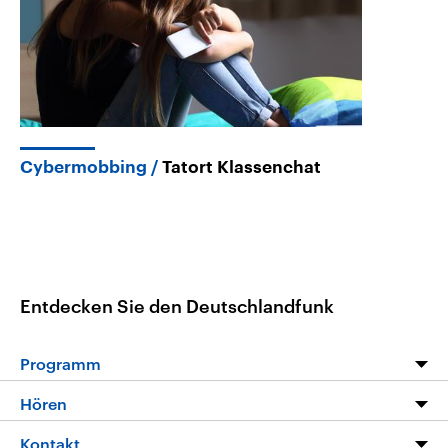
Cybermobbing
Tatort Klassenchat
Entdecken Sie den Deutschlandfunk
Programm
Programm
Hören
Alle Sendungen
Livestream
Kontakt