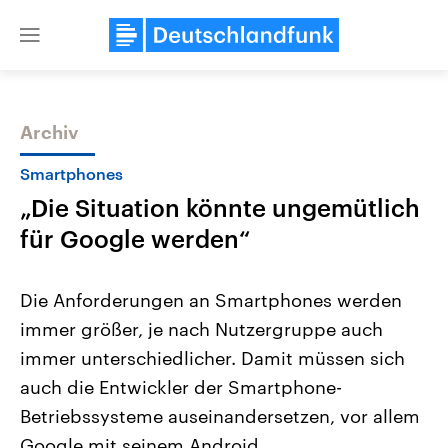
Close
menu
Archiv
Themen
Smartphones
„Die Situation könnte ungemütlich
für Google werden“
Die Anforderungen an Smartphones werden
immer größer, je nach Nutzergruppe auch
Landtagswahl Sachsen-Anhalt
USA
immer unterschiedlicher. Damit müssen sich
2026
Aktuelle Beiträge, Analys
Alle Informationen
Hintergründe
auch die Entwickler der Smartphone-
Sachsen-Anhalt wählt am 6.
Wirtschaftlich und militäri
September 2026 einen neuen
gehören die Vereinigten S
Betriebssysteme auseinandersetzen, vor allem
Landtag. Seit 2021 wird das
den mächtigsten Ländern 
Google mit seinem Android.
Bundesland von einer Koalition aus
mit großem Einfluss auf d