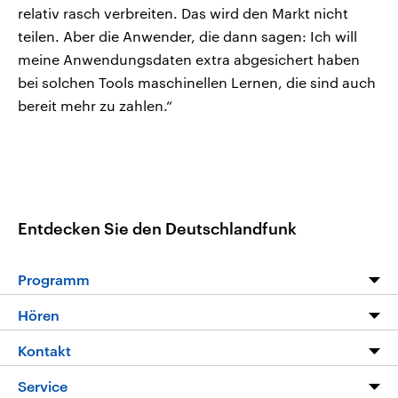
relativ rasch verbreiten. Das wird den Markt nicht
teilen. Aber die Anwender, die dann sagen: Ich will
meine Anwendungsdaten extra abgesichert haben
bei solchen Tools maschinellen Lernen, die sind auch
bereit mehr zu zahlen.“
Entdecken Sie den Deutschlandfunk
Programm
Programm
Hören
Alle Sendungen
Livestream
Kontakt
Die Nachrichten
Audios
Hörerservice
Service
Nachrichtenleicht