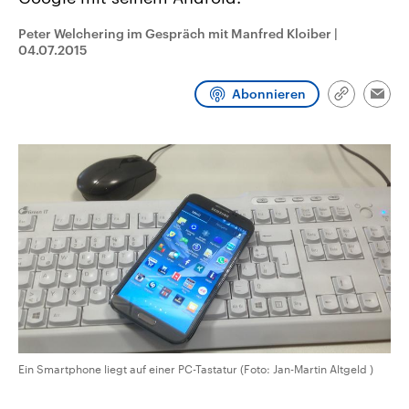
CDU, SPD und FDP regiert.-
aktuelle Weltgeschehen.
Umfragen, Prognosen,
Peter Welchering im Gespräch mit Manfred Kloiber
|
Wahlprogramme, aktuelle Berichte
04.07.2015
Sendungen
Programm
Podcasts
und Hintergründe zu den Parteien
und Kandidaten der anstehenden
Wahl.
Abonnieren
Audio-Archiv
Link
Emai
kopieren/te
Ein Smartphone liegt auf einer PC-Tastatur (Foto: Jan-Martin Altgeld )