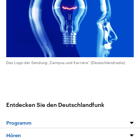
CDU, SPD und FDP regiert.-
aktuelle Weltgeschehen.
Umfragen, Prognosen,
Wahlprogramme, aktuelle Berichte
Sendungen
Programm
Podcasts
und Hintergründe zu den Parteien
und Kandidaten der anstehenden
Wahl.
Audio-Archiv
Das Logo der Sendung „Campus und Karriere“ (Deutschlandradio)
Entdecken Sie den Deutschlandfunk
Programm
Programm
Hören