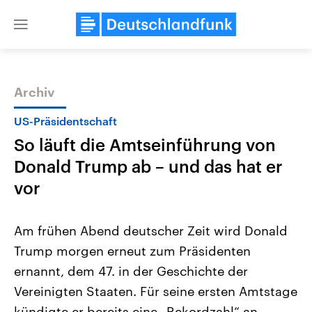
Close
menu
Archiv
Themen
US-Präsidentschaft
So läuft die Amtseinführung von
Donald Trump ab – und das hat er
vor
Am frühen Abend deutscher Zeit wird Donald
Landtagswahl Sachsen-Anhalt
USA
Trump morgen erneut zum Präsidenten
2026
Aktuelle Beiträge, Analys
Alle Informationen
Hintergründe
ernannt, dem 47. in der Geschichte der
Sachsen-Anhalt wählt am 6.
Wirtschaftlich und militäri
September 2026 einen neuen
gehören die Vereinigten S
Vereinigten Staaten. Für seine ersten Amtstage
Landtag. Seit 2021 wird das
den mächtigsten Ländern 
Bundesland von einer Koalition aus
kündigte er bereits eine „Rekordzahl“ an
mit großem Einfluss auf d