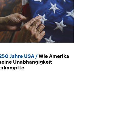
250 Jahre USA
Wie Amerika
250 Jahre US
seine Unabhängigkeit
Realitäten de
erkämpfte
Staatsgründu