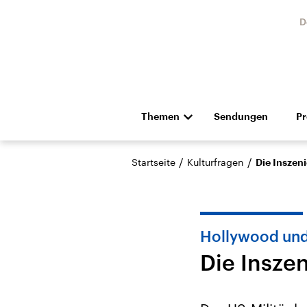
D
Themen
Sendungen
P
Die Nachrichten
Politik
/
/
Startseite
Kulturfragen
Die Inszen
Hörspiel und Feature
Musik
Hollywood un
Die Insze
Landtagswahl Sachsen-
USA
Anhalt 2026
Aktuel