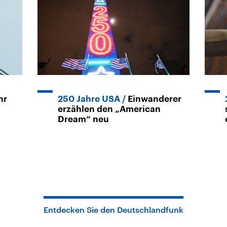
hr
250 Jahre USA
Einwanderer
erzählen den „American
Dream“ neu
Entdecken Sie den Deutschlandfunk