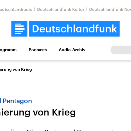
eutschlandradio
Deutschlandfunk Kultur
Deutschlandfunk No
rogramm
Podcasts
Audio-Archiv
Wirtschaft
Wissen
Kultur
Europa
Gesellschaf
ierung von Krieg
d Pentagon
nierung von Krieg
Nahostkonflikt
Iran
le Beiträge,
Aktuelle Lage und
Aktuelle Lage und