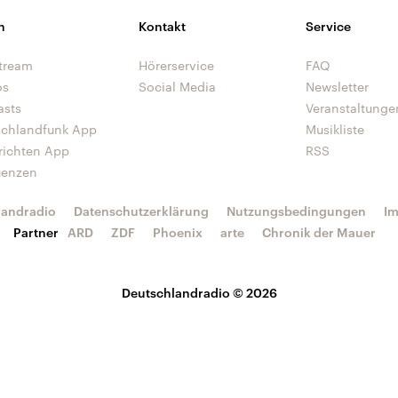
n
Kontakt
Service
tream
Hörerservice
FAQ
os
Social Media
Newsletter
asts
Veranstaltunge
schlandfunk App
Musikliste
richten App
RSS
uenzen
landradio
Datenschutzerklärung
Nutzungsbedingungen
I
Partner
ARD
ZDF
Phoenix
arte
Chronik der Mauer
Deutschlandradio © 2026