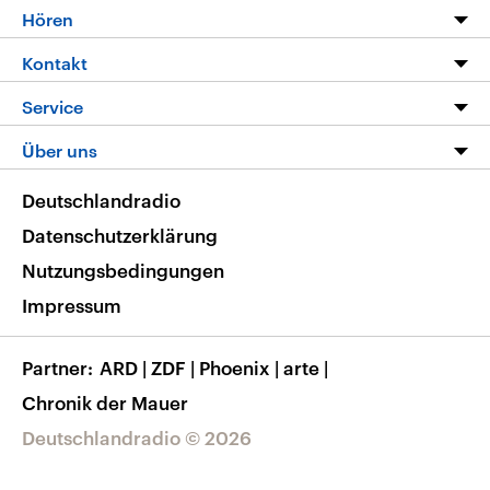
Programm
Hören
Alle Sendungen
Livestream
Kontakt
Die Nachrichten
Audios
Hörerservice
Service
Nachrichtenleicht
Podcasts
Social Media
FAQ
Über uns
Neue Beiträge auf dlf.de
Deutschlandfunk App
Newsletter
Deutschlandradio
Themen-Schwerpunkte
Nachrichten App
Deutschlandradio
Veranstaltungen
Presse
Frequenzen
Datenschutzerklärung
Musikliste
Ausbildung und Karriere
Nutzungsbedingungen
RSS
Transparenz
Impressum
Korrekturen
Barrierefreiheit
Partner
ARD
|
ZDF
|
Phoenix
|
arte
|
Chronik der Mauer
Deutschlandradio © 2026