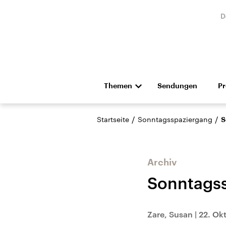
D
Themen
Sendungen
P
Die Nachrichten
Politik
/
/
Startseite
Sonntagsspaziergang
S
Hörspiel und Feature
Musik
Archiv
Sonntagss
Landtagswahl Sachsen-
USA
Zare, Susan
|
22. Ok
Anhalt 2026
Aktuel