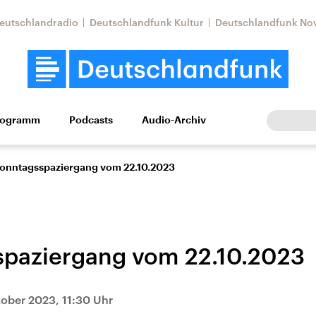
eutschlandradio
Deutschlandfunk Kultur
Deutschlandfunk No
rogramm
Podcasts
Audio-Archiv
Wirtschaft
Wissen
Kultur
Europa
Gesellschaf
onntagsspaziergang vom 22.10.2023
paziergang vom 22.10.2023
Nahostkonflikt
Iran
tober 2023, 11:30 Uhr
le Beiträge,
Aktuelle Lage und
Aktuelle Lage und