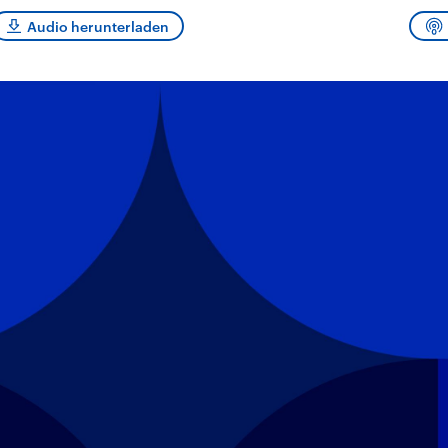
sen und
Hintergründe
Hintergründe
Der Überfall der
Der Iran – seit der
rgründe
Audio herunterladen
haftlich und
palästinensischen
Islamischen Revolu
risch gehören die
Terrororganisation
1979 auch Islamisc
igten Staaten zu
Hamas im Oktober 2023
Republik Iran – ist e
ächtigsten
auf Israel hat in der
von einem
n der Erde, mit
Region wieder die
Religionsführer auto
 Einfluss auf das
Gewalt entfacht. Israel
regierter Staat im 
le Weltgeschehen.
möchte die Hamas
Osten. Eine Feindsc
zerstören. Diese wird wie
zu Israel und zu de
die Hisbollah im Libanon
ist fest in der
vom Iran unterstützt.
Staatsideologie
verankert.