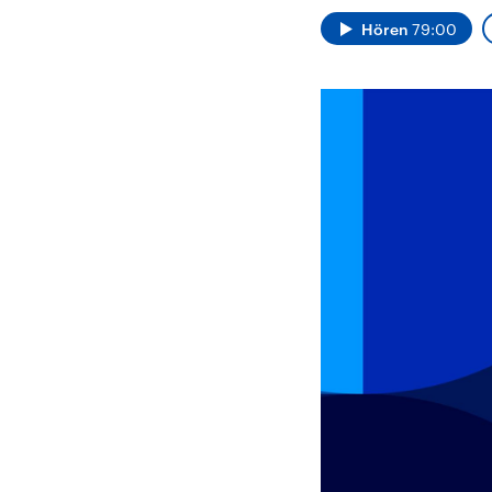
Alle Informationen
Analy
Sachsen-Anhalt wählt
Hinte
Hören
79:00
am 6. September 2026
Wirtsc
einen neuen Landtag.
militä
Seit 2021 wird das
Verein
Bundesland von einer
den m
Koalition aus CDU, SPD
Länder
und FDP regiert.-
großem
Umfragen, Prognosen,
aktuel
Wahlprogramme,
aktuelle Berichte und
Hintergründe zu den
Parteien und Kandidaten
der anstehenden Wahl.