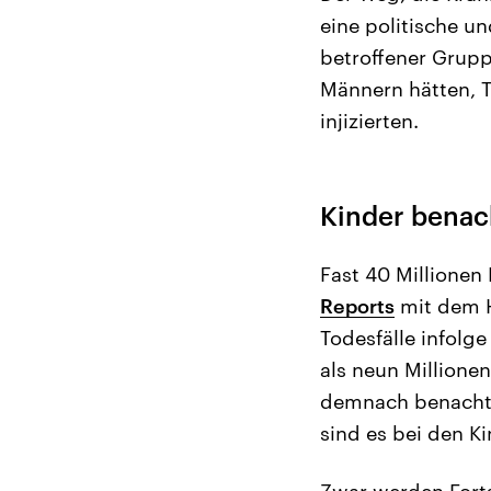
eine politische u
betroffener Grupp
Männern hätten, 
injizierten.
Kinder benach
Fast 40 Millione
Reports
mit dem HI
Todesfälle infolg
als neun Millione
demnach benachtei
sind es bei den Ki
Zwar werden Forts