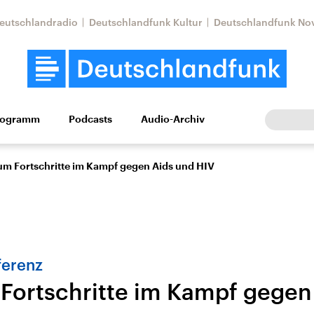
eutschlandradio
Deutschlandfunk Kultur
Deutschlandfunk No
rogramm
Podcasts
Audio-Archiv
Wirtschaft
Wissen
Kultur
Europa
Gesellschaf
um Fortschritte im Kampf gegen Aids und HIV
ferenz
Fortschritte im Kampf gegen
Nahostkonflikt
Iran
le Beiträge,
Aktuelle Lage und
Aktuelle Lage und