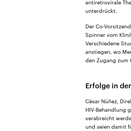
antiretrovirale T
unterdrückt.
Der Co-Vorsitzend
Spinner vom Klini
Verschiedene Stud
anstiegen, wo Men
den Zugang zum G
Erfolge in d
César Núñez, Dire
HIV-Behandlung ge
verabreicht werde
und seien damit f