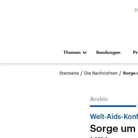
D
Themen
Sendungen
P
Die Nachrichten
Politik
/
/
Startseite
Die Nachrichten
Sorge 
Hörspiel und Feature
Musik
Archiv
Welt-Aids-Kon
Sorge um 
Landtagswahl Sachsen-
USA
Anhalt 2026
Aktuel