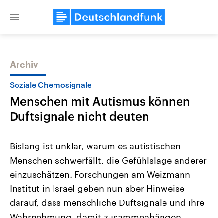
Close
menu
Archiv
Themen
Soziale Chemosignale
Menschen mit Autismus können
Duftsignale nicht deuten
Bislang ist unklar, warum es autistischen
Menschen schwerfällt, die Gefühlslage anderer
Landtagswahl Sachsen-Anhalt
USA
einzuschätzen. Forschungen am Weizmann
2026
Aktuelle Beiträge, Analys
Alle Informationen
Hintergründe
Institut in Israel geben nun aber Hinweise
Sachsen-Anhalt wählt am 6.
Wirtschaftlich und militäri
September 2026 einen neuen
gehören die Vereinigten S
darauf, dass menschliche Duftsignale und ihre
Landtag. Seit 2021 wird das
den mächtigsten Ländern 
Wahrnehmung, damit zusammenhängen
Bundesland von einer Koalition aus
mit großem Einfluss auf d