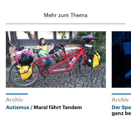
Mehr zum Thema
Archiv
Archiv
Autismus
Maral fährt Tandem
Der Spez
ganz be