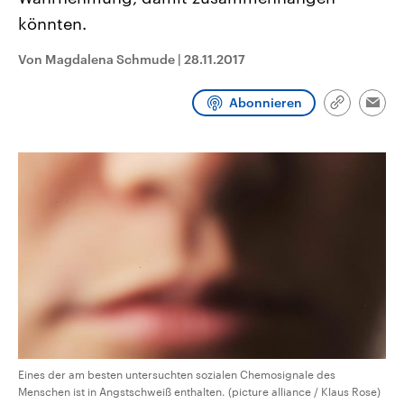
CDU, SPD und FDP regiert.-
aktuelle Weltgeschehen.
könnten.
Umfragen, Prognosen,
Wahlprogramme, aktuelle Berichte
Sendungen
Programm
Podcasts
und Hintergründe zu den Parteien
Von Magdalena Schmude
|
28.11.2017
und Kandidaten der anstehenden
Wahl.
Audio-Archiv
Abonnieren
Link
Emai
kopieren/te
Eines der am besten untersuchten sozialen Chemosignale des
Menschen ist in Angstschweiß enthalten. (picture alliance / Klaus Rose)