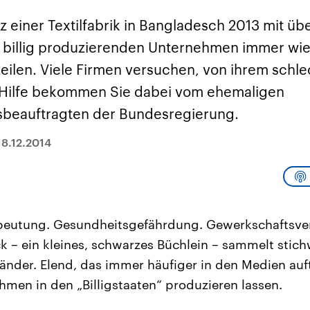
sen und
Hintergründe
Hintergründe
Der Überfall der
Der Iran – seit der
rgründe
z einer Textilfabrik in Bangladesch 2013 mit üb
haftlich und
palästinensischen
Islamischen Revolu
risch gehören die
Terrororganisation
1979 auch Islamisc
t billig produzierenden Unternehmen immer wie
igten Staaten zu
Hamas im Oktober 2023
Republik Iran – ist e
ächtigsten
auf Israel hat in der
von einem
eilen. Viele Firmen versuchen, von ihrem schl
n der Erde, mit
Region wieder die
Religionsführer auto
 Einfluss auf das
Gewalt entfacht. Israel
regierter Staat im 
Hilfe bekommen Sie dabei vom ehemaligen
le Weltgeschehen.
möchte die Hamas
Osten. Eine Feindsc
zerstören. Diese wird wie
zu Israel und zu de
beauftragten der Bundesregierung.
die Hisbollah im Libanon
ist fest in der
vom Iran unterstützt.
Staatsideologie
verankert.
18.12.2014
sbeutung. Gesundheitsgefährdung. Gewerkschaftsve
k – ein kleines, schwarzes Büchlein – sammelt stich
änder. Elend, das immer häufiger in den Medien auf
men in den „Billigstaaten“ produzieren lassen.