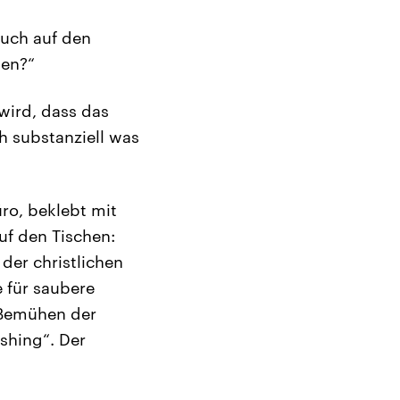
auch auf den
uen?“
wird, dass das
h substanziell was
üro, beklebt mit
f den Tischen:
 der christlichen
 für saubere
s Bemühen der
ashing“. Der