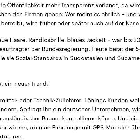
die Öffentlichkeit mehr Transparenz verlangt, da wir
hen den Firmen geben: Wer meint es ehrlich – und 
 betreibt, wird früher oder später auch auf der Nase
ue Haare, Randlosbrille, blaues Jackett – war bis 2
uftragter der Bundesregierung. Heute berät der 5
e sie Sozial-Standards in Südostasien und Südamer
st ein neuer Trend.“
smittel- oder Technik-Zulieferer: Lönings Kunden wol
indern. So fragt ihn ein deutsches Unternehmen, wie
usländischer Bauern kontrollieren könne. Und ein 
ker wissen, ob man Fahrzeuge mit GPS-Modulen über
ktaturen.