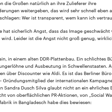
 die Großen natürlich an ihre Zulieferer ihre
erungen weitergeben, das wird sehr schnell eben 
schlagen: Wer ist transparent, wem kann ich vertra
rie hat sicherlich Angst, dass das Image geschwächt 
wird. Leider ist die Angst nicht groß genug, wirklic
ain, in einem alten DDR-Plattenbau. Ein schlichtes B
ungerlöhne und Ausbeutung in Schwellenstaaten. Au
en über Discounter wie Aldi. Es ist das Berliner Büro
 – Gründungsmitglied der internationalen Kampagne
tin Sandra Dusch Silva glaubt nicht an ein ehrliche
icht von oberflächlichen PR-Aktionen, von „Social W
ilfabrik in Bangladesch habe dies bewiesen: