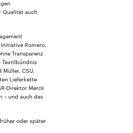
igen
r Qualität auch
gagement
Initiative Romero,
ohne Transparenz
 Textilbündnis
d Müller, CSU,
ten Lieferkette
SR-Direktor Merck
en – und auch das
rüher oder später