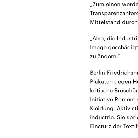
„Zum einen werden
Transparenzanford
Mittelstand durch
„Also, die Indust
Image geschädigt 
zu ändern.“
Berlin-Friedrichsh
Plakaten gegen H
kritische Broschür
Initiative Romero
Kleidung. Aktivis
Industrie. Sie spr
Einsturz der Text