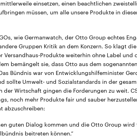
mittlerweile einsetzen, einen beachtlichen zweistell
ufbringen müssen, um alle unsere Produkte in diese
GOs, wie Germanwatch, der Otto Group echtes En
 andere Gruppen Kritik an dem Konzern. So klagt die 
er Versandhaus-Produkte weiterhin ohne Label und 
udem bemängelt sie, dass Otto aus dem sogenannten
 Das Bündnis war von Entwicklungshilfeminister Ger
und sollte Umwelt- und Sozialstandards in der gesam
ch der Wirtschaft gingen die Forderungen zu weit. C
ings, noch mehr Produkte fair und sauber herzustell
ht abzuschreiben:
nen guten Dialog kommen und die Otto Group wird f
lbündnis beitreten können.“