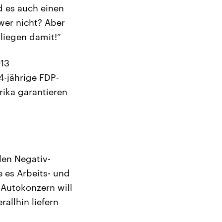
d es auch einen
wer nicht? Aber
 liegen damit!“
013
4-jährige FDP-
ika garantieren
len Negativ-
 es Arbeits- und
Autokonzern will
allhin liefern