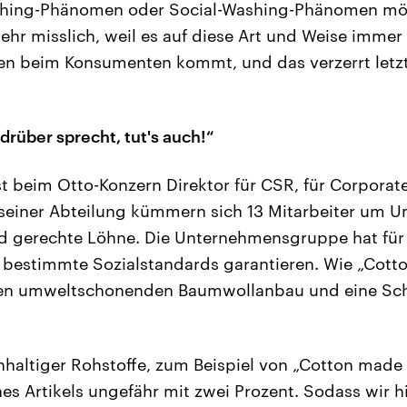
hing-Phänomen oder Social-Washing-Phänomen möc
 sehr misslich, weil es auf diese Art und Weise immer
ten beim Konsumenten kommt, und das verzerrt letz
drüber sprecht, tut's auch!“
t beim Otto-Konzern Direktor für CSR, für Corporate
n seiner Abteilung kümmern sich 13 Mitarbeiter um 
d gerechte Löhne. Die Unternehmensgruppe hat für
ie bestimmte Sozialstandards garantieren. Wie „Cotto
inen umweltschonenden Baumwollanbau und eine Sc
haltiger Rohstoffe, zum Beispiel von „Cotton made i
ines Artikels ungefähr mit zwei Prozent. Sodass wir 