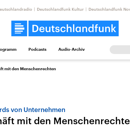
eutschlandradio
Deutschlandfunk Kultur
Deutschlandfunk No
rogramm
Podcasts
Audio-Archiv
Wirtschaft
Wissen
Kultur
Europa
Gesellschaf
ft mit den Menschenrechten
ards von Unternehmen
äft mit den Menschenrecht
Nahostkonflikt
Iran
le Beiträge,
Aktuelle Lage und
Aktuelle Lage und