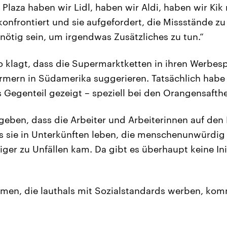
 Plaza haben wir Lidl, haben wir Aldi, haben wir Kik 
onfrontiert und sie aufgefordert, die Missstände zu
 nötig sein, um irgendwas Zusätzliches zu tun.“
 klagt, dass die Supermarktketten in ihren Werbes
rmern in Südamerika suggerieren. Tatsächlich habe
Gegenteil gezeigt – speziell bei den Orangensafther
rgeben, dass die Arbeiter und Arbeiterinnen auf de
s sie in Unterkünften leben, die menschenunwürdig s
ger zu Unfällen kam. Da gibt es überhaupt keine Init
hmen, die lauthals mit Sozialstandards werben, ko