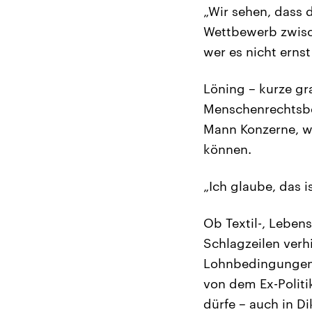
„Wir sehen, dass 
Wettbewerb zwisc
wer es nicht ernst
Löning – kurze gra
Menschenrechtsbea
Mann Konzerne, wi
können.
„Ich glaube, das i
Ob Textil-, Leben
Schlagzeilen verh
Lohnbedingungen a
von dem Ex-Politi
dürfe – auch in Di