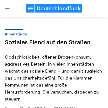
Close
menu
Innenstädte
Themen
Soziales Elend auf den Straßen
Obdachlosigkeit, offener Drogenkonsum,
aggressives Betteln: In vielen Innenstädten
wächst das soziale Elend – und damit zugleich
das Unsicherheitsgefühl. Für die klammen
Kommunen ist das eine große
Landtagswahl Sachsen-Anhalt
USA
2026
Aktuelle Beiträge, Analys
Herausforderung. Sie versuchen, dagegen zu
Alle Informationen
Hintergründe
Sachsen-Anhalt wählt am 6.
Wirtschaftlich und militäri
steuern.
September 2026 einen neuen
gehören die Vereinigten S
Landtag. Seit 2021 wird das
den mächtigsten Ländern 
Bundesland von einer Koalition aus
mit großem Einfluss auf d