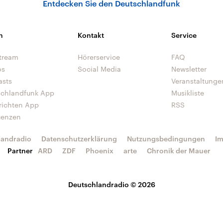
Entdecken Sie den Deutschlandfunk
n
Kontakt
Service
tream
Hörerservice
FAQ
os
Social Media
Newsletter
asts
Veranstaltunge
schlandfunk App
Musikliste
richten App
RSS
uenzen
landradio
Datenschutzerklärung
Nutzungsbedingungen
I
Partner
ARD
ZDF
Phoenix
arte
Chronik der Mauer
Deutschlandradio © 2026