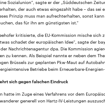
ne Sozialunion“, sagte er der „Süddeutschen Zeitu
erhalten, der auch etwas eingezahlt habe – das sei 
eses Prinzip muss man aufrechterhalten, sonst kann 
uchen, das für ihn am günstigsten ist.“
ehofer kritisierte, die EU-Kommission mische sich zu
etwas schadet der europäischen Idee“, sagte der ba
 der Nachrichtenagentur dpa. Die Kommission agiere
äten zu kennen. Als Beispiel nannte er neben dem 
ungen Brüssels zur geplanten Pkw-Maut auf Autobah
rgieintensive Betriebe beim Erneuerbare-Energien-
hrt sich gegen falschen Eindruck
n hatte im Zuge eines Verfahrens vor dem Europäis
anderer generell von Hartz-IV-Leistungen auszuschl