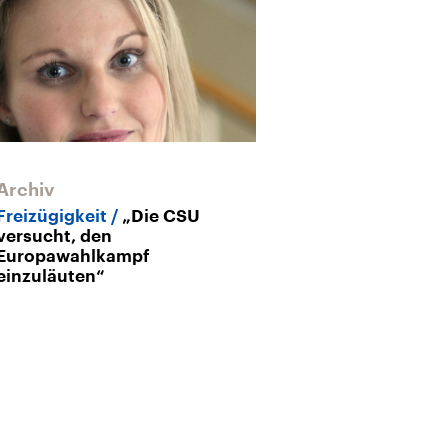
Archiv
Archiv
Freizügigkeit
„Die CSU
Armutsmigrat
versucht, den
(SPD):
Europawahlkampf
Arbeitnehmerf
einzuläuten“
nicht aufweic