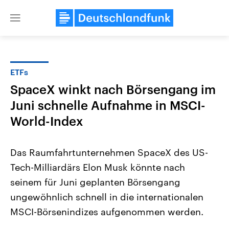
Close
menu
ETFs
Themen
SpaceX winkt nach Börsengang im
Juni schnelle Aufnahme in MSCI-
World-Index
​Das Raumfahrtunternehmen SpaceX des US-
Tech-Milliardärs Elon Musk könnte nach
Landtagswahl Sachsen-Anhalt
USA
seinem für Juni geplanten ‌Börsengang
2026
Aktuelle Beiträge, Analys
Alle Informationen
ungewöhnlich ⁠schnell in die internationalen
Hintergründe
Sachsen-Anhalt wählt am 6.
Wirtschaftlich und militäri
⁠MSCI-Börsenindizes aufgenommen werden.
September 2026 einen neuen
gehören die Vereinigten S
Landtag. Seit 2021 wird das
den mächtigsten Ländern 
Bundesland von einer Koalition aus
mit großem Einfluss auf d