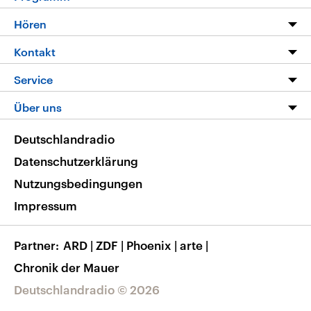
Programm
Hören
Alle Sendungen
Livestream
Kontakt
Die Nachrichten
Audios
Hörerservice
Service
Nachrichtenleicht
Podcasts
Social Media
FAQ
Über uns
Neue Beiträge auf dlf.de
Deutschlandfunk App
Newsletter
Deutschlandradio
Themen-Schwerpunkte
Nachrichten App
Deutschlandradio
Veranstaltungen
Presse
Frequenzen
Datenschutzerklärung
Musikliste
Ausbildung und Karriere
Nutzungsbedingungen
RSS
Transparenz
Impressum
Korrekturen
Barrierefreiheit
Partner
ARD
|
ZDF
|
Phoenix
|
arte
|
Chronik der Mauer
Deutschlandradio © 2026