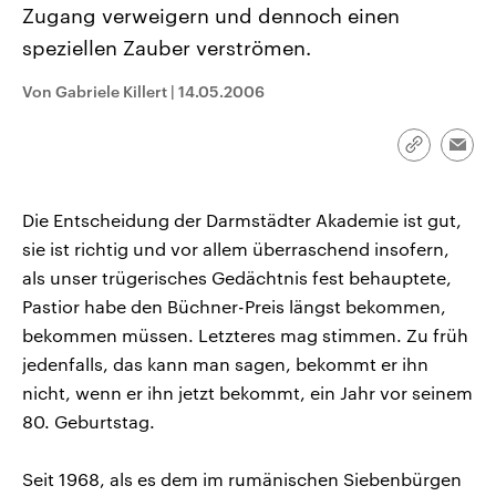
Zugang verweigern und dennoch einen
CDU, SPD und FDP regiert.-
aktuelle Weltgeschehen.
Umfragen, Prognosen,
speziellen Zauber verströmen.
Wahlprogramme, aktuelle Berichte
Sendungen
Programm
Podcasts
und Hintergründe zu den Parteien
und Kandidaten der anstehenden
Von Gabriele Killert
|
14.05.2006
Wahl.
Audio-Archiv
Link
Emai
kopieren/te
Die Entscheidung der Darmstädter Akademie ist gut,
sie ist richtig und vor allem überraschend insofern,
als unser trügerisches Gedächtnis fest behauptete,
Pastior habe den Büchner-Preis längst bekommen,
bekommen müssen. Letzteres mag stimmen. Zu früh
jedenfalls, das kann man sagen, bekommt er ihn
nicht, wenn er ihn jetzt bekommt, ein Jahr vor seinem
80. Geburtstag.
Seit 1968, als es dem im rumänischen Siebenbürgen