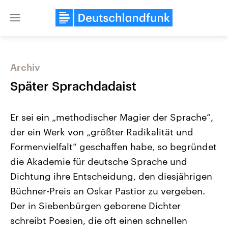
Close
menu
Archiv
Themen
Später Sprachdadaist
Er sei ein „methodischer Magier der Sprache“,
der ein Werk von „größter Radikalität und
Formenvielfalt“ geschaffen habe, so begründet
die Akademie für deutsche Sprache und
Dichtung ihre Entscheidung, den diesjährigen
Landtagswahl Sachsen-Anhalt
USA
2026
Aktuelle Beiträge, Analys
Büchner-Preis an Oskar Pastior zu vergeben.
Alle Informationen
Hintergründe
Sachsen-Anhalt wählt am 6.
Wirtschaftlich und militäri
Der in Siebenbürgen geborene Dichter
September 2026 einen neuen
gehören die Vereinigten S
Landtag. Seit 2021 wird das
den mächtigsten Ländern 
schreibt Poesien, die oft einen schnellen
Bundesland von einer Koalition aus
mit großem Einfluss auf d