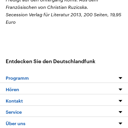
Französischen von Christian Ruzicska.
Secession Verlag für Literatur 2013, 200 Seiten, 19,95
Euro
Entdecken Sie den Deutschlandfunk
Programm
Programm
Hören
Alle Sendungen
Livestream
Kontakt
Die Nachrichten
Audios
Hörerservice
Service
Nachrichtenleicht
Podcasts
Social Media
FAQ
Über uns
Neue Beiträge auf dlf.de
Deutschlandfunk App