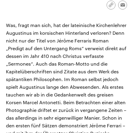
CDU, SPD und FDP regiert.-
aktuelle Weltgeschehen.
Link
Emai
Umfragen, Prognosen,
kopieren/te
Wahlprogramme, aktuelle Berichte
Sendungen
Programm
Podcasts
und Hintergründe zu den Parteien
und Kandidaten der anstehenden
Was, fragt man sich, hat der lateinische Kirchenlehrer
Wahl.
Augustinus im korsischen Hinterland verloren? Denn
Audio-Archiv
nicht nur der Titel von Jérôme Ferraris Roman
„Predigt auf den Untergang Roms“ verweist direkt auf
dessen im Jahr 410 nach Christus verfasste
„Sermones“. Auch das Roman-Motto und die
Kapitelüberschriften sind Zitate aus dem Werk des
spätantiken Philosophen. Im Roman selbst jedoch
spielt Augustinus lange den Abwesenden. Als erstes
tauchen wir ab in die Gedankenwelt des greisen
Korsen Marcel Antonetti. Beim Betrachten einer alten
Photographie driftet er zurück in vergangene Zeiten –
das allerdings in sehr eigenwilliger Manier. Schon in
den ersten fünf Sätzen demonstriert Jérôme Ferrari –