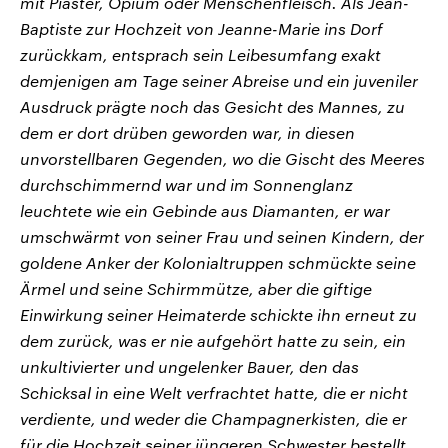
mit Piaster, Opium oder Menschenfleisch. Als Jean-
Baptiste zur Hochzeit von Jeanne-Marie ins Dorf
zurückkam, entsprach sein Leibesumfang exakt
demjenigen am Tage seiner Abreise und ein juveniler
Ausdruck prägte noch das Gesicht des Mannes, zu
dem er dort drüben geworden war, in diesen
unvorstellbaren Gegenden, wo die Gischt des Meeres
durchschimmernd war und im Sonnenglanz
leuchtete wie ein Gebinde aus Diamanten, er war
umschwärmt von seiner Frau und seinen Kindern, der
goldene Anker der Kolonialtruppen schmückte seine
Ärmel und seine Schirmmütze, aber die giftige
Einwirkung seiner Heimaterde schickte ihn erneut zu
dem zurück, was er nie aufgehört hatte zu sein, ein
unkultivierter und ungelenker Bauer, den das
Schicksal in eine Welt verfrachtet hatte, die er nicht
verdiente, und weder die Champagnerkisten, die er
für die Hochzeit seiner jüngeren Schwester bestellt