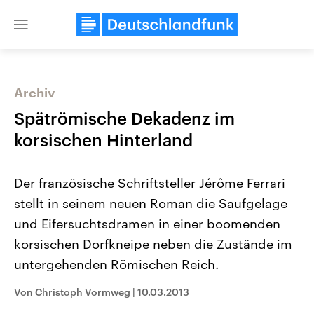
Close
menu
Archiv
Themen
Spätrömische Dekadenz im
korsischen Hinterland
Der französische Schriftsteller Jérôme Ferrari
stellt in seinem neuen Roman die Saufgelage
und Eifersuchtsdramen in einer boomenden
korsischen Dorfkneipe neben die Zustände im
Landtagswahl Sachsen-Anhalt
USA
2026
Aktuelle Beiträge, Analys
untergehenden Römischen Reich.
Alle Informationen
Hintergründe
Sachsen-Anhalt wählt am 6.
Wirtschaftlich und militäri
September 2026 einen neuen
gehören die Vereinigten S
Von Christoph Vormweg
|
10.03.2013
Landtag. Seit 2021 wird das
den mächtigsten Ländern 
Bundesland von einer Koalition aus
mit großem Einfluss auf d