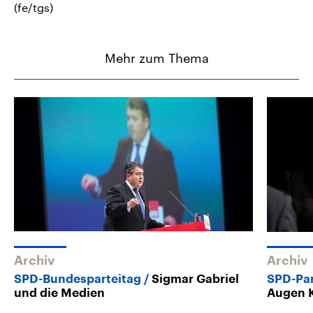
(fe/tgs)
Mehr zum Thema
Archiv
Archiv
SPD-Bundesparteitag
Sigmar Gabriel
SPD-Par
und die Medien
Augen 