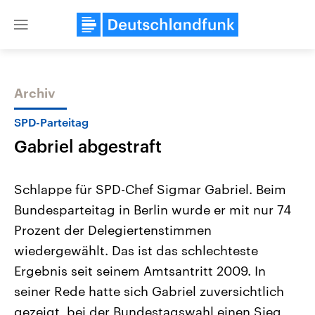
Close
menu
Archiv
Themen
SPD-Parteitag
Gabriel abgestraft
Schlappe für SPD-Chef Sigmar Gabriel. Beim
Bundesparteitag in Berlin wurde er mit nur 74
Prozent der Delegiertenstimmen
Landtagswahl Sachsen-Anhalt
USA
wiedergewählt. Das ist das schlechteste
2026
Aktuelle Beiträge, Analys
Alle Informationen
Ergebnis seit seinem Amtsantritt 2009. In
Hintergründe
Sachsen-Anhalt wählt am 6.
Wirtschaftlich und militäri
seiner Rede hatte sich Gabriel zuversichtlich
September 2026 einen neuen
gehören die Vereinigten S
Landtag. Seit 2021 wird das
den mächtigsten Ländern 
gezeigt, bei der Bundestagswahl einen Sieg
Bundesland von einer Koalition aus
mit großem Einfluss auf d