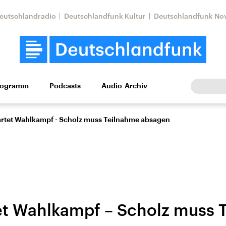
eutschlandradio
Deutschlandfunk Kultur
Deutschlandfunk No
rogramm
Podcasts
Audio-Archiv
Wirtschaft
Wissen
Kultur
Europa
Gesellschaf
artet Wahlkampf - Scholz muss Teilnahme absagen
et Wahlkampf – Scholz muss 
Nahostkonflikt
Iran
le Beiträge,
Aktuelle Lage und
Aktuelle Lage und