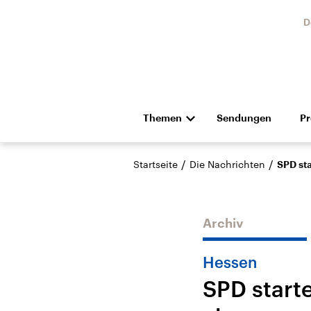
D
Themen
Sendungen
P
Die Nachrichten
Politik
/
/
Startseite
Die Nachrichten
SPD st
Hörspiel und Feature
Musik
Archiv
Hessen
SPD start
Landtagswahl Sachsen-
USA
Anhalt 2026
Aktuel