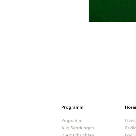
Programm
Höre
Programm
Lives
Alle Sendungen
Audi
Die Nachrichten
Podc