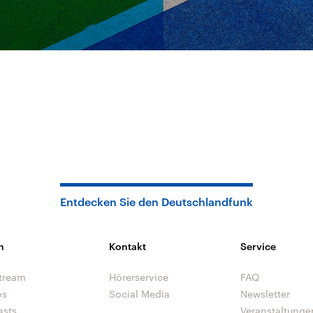
Entdecken Sie den Deutschlandfunk
n
Kontakt
Service
tream
Hörerservice
FAQ
os
Social Media
Newsletter
asts
Veranstaltunge