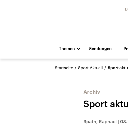
D
Themen
Sendungen
P
Die Nachrichten
Politik
/
/
Startseite
Sport Aktuell
Sport aktu
Hörspiel und Feature
Musik
Archiv
Sport akt
Landtagswahl Sachsen-
USA
Späth, Raphael
|
03.
Anhalt 2026
Aktuel