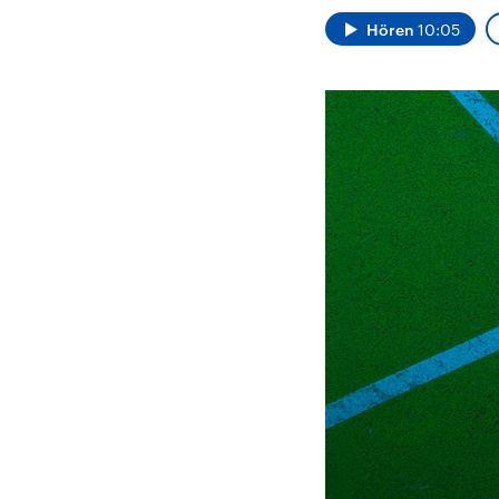
Alle Informationen
Analy
Sachsen-Anhalt wählt
Hinte
Hören
10:05
am 6. September 2026
Wirtsc
einen neuen Landtag.
militä
Seit 2021 wird das
Verein
Bundesland von einer
den m
Koalition aus CDU, SPD
Länder
und FDP regiert.-
großem
Umfragen, Prognosen,
aktuel
Wahlprogramme,
aktuelle Berichte und
Hintergründe zu den
Parteien und Kandidaten
der anstehenden Wahl.