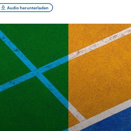
sen und
Hintergründe
Hintergründe
Der Überfall der
Der Iran – seit der
rgründe
Audio herunterladen
haftlich und
palästinensischen
Islamischen Revolu
risch gehören die
Terrororganisation
1979 auch Islamisc
igten Staaten zu
Hamas im Oktober 2023
Republik Iran – ist e
ächtigsten
auf Israel hat in der
von einem
n der Erde, mit
Region wieder die
Religionsführer auto
 Einfluss auf das
Gewalt entfacht. Israel
regierter Staat im 
le Weltgeschehen.
möchte die Hamas
Osten. Eine Feindsc
zerstören. Diese wird wie
zu Israel und zu de
die Hisbollah im Libanon
ist fest in der
vom Iran unterstützt.
Staatsideologie
verankert.