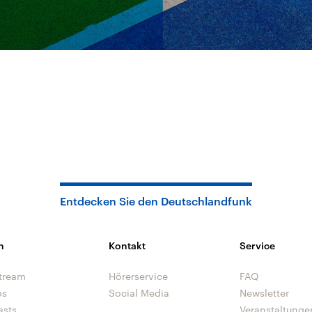
Entdecken Sie den Deutschlandfunk
n
Kontakt
Service
tream
Hörerservice
FAQ
os
Social Media
Newsletter
asts
Veranstaltunge