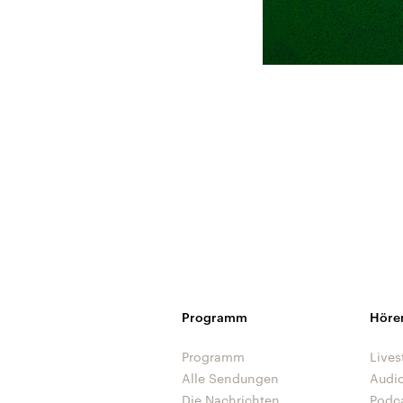
Programm
Höre
Programm
Lives
Alle Sendungen
Audi
Die Nachrichten
Podc