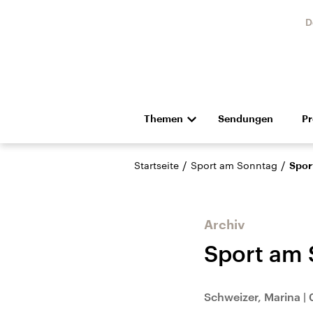
D
Themen
Sendungen
P
Die Nachrichten
Politik
/
/
Startseite
Sport am Sonntag
Spor
Hörspiel und Feature
Musik
Archiv
Sport am
Landtagswahl Sachsen-
USA
Schweizer, Marina
|
Anhalt 2026
Aktuel