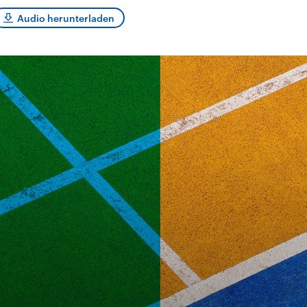
sen und
Hintergründe
Hintergründe
Der Überfall der
Der Iran – seit der
rgründe
Audio herunterladen
haftlich und
palästinensischen
Islamischen Revolu
risch gehören die
Terrororganisation
1979 auch Islamisc
igten Staaten zu
Hamas im Oktober 2023
Republik Iran – ist e
ächtigsten
auf Israel hat in der
von einem
n der Erde, mit
Region wieder die
Religionsführer auto
 Einfluss auf das
Gewalt entfacht. Israel
regierter Staat im 
le Weltgeschehen.
möchte die Hamas
Osten. Eine Feindsc
zerstören. Diese wird wie
zu Israel und zu de
die Hisbollah im Libanon
ist fest in der
vom Iran unterstützt.
Staatsideologie
verankert.