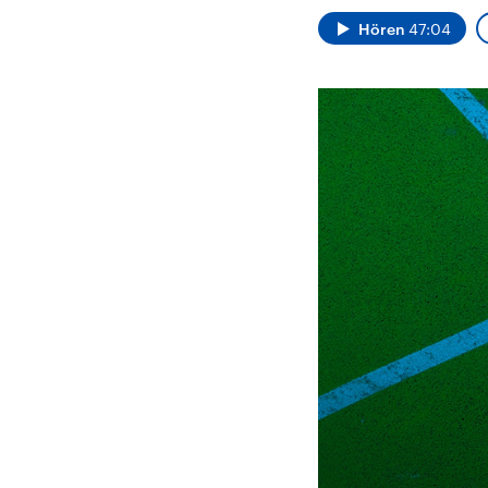
Alle Informationen
Analy
Sachsen-Anhalt wählt
Hinte
Hören
47:04
am 6. September 2026
Wirtsc
einen neuen Landtag.
militä
Seit 2021 wird das
Verein
Bundesland von einer
den m
Koalition aus CDU, SPD
Länder
und FDP regiert.-
großem
Umfragen, Prognosen,
aktuel
Wahlprogramme,
aktuelle Berichte und
Hintergründe zu den
Parteien und Kandidaten
der anstehenden Wahl.