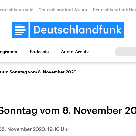
eutschlandradio
Deutschlandfunk Kultur
Deutschlandfunk No
rogramm
Podcasts
Audio-Archiv
Wirtschaft
Wissen
Kultur
Europa
Gesellschaf
t am Sonntag vom 8. November 2020
 Sonntag vom 8. November 2
Nahostkonflikt
Iran
08. November 2020, 19:10 Uhr
le Beiträge,
Aktuelle Lage und
Aktuelle Lage und