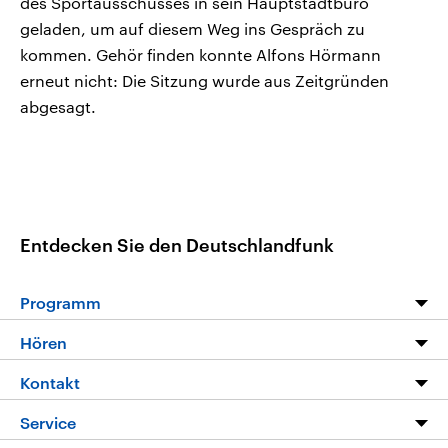
des Sportausschusses in sein Hauptstadtbüro
geladen, um auf diesem Weg ins Gespräch zu
kommen. Gehör finden konnte Alfons Hörmann
erneut nicht: Die Sitzung wurde aus Zeitgründen
abgesagt.
Entdecken Sie den Deutschlandfunk
Programm
Programm
Hören
Alle Sendungen
Livestream
Kontakt
Die Nachrichten
Audios
Hörerservice
Service
Nachrichtenleicht
Podcasts