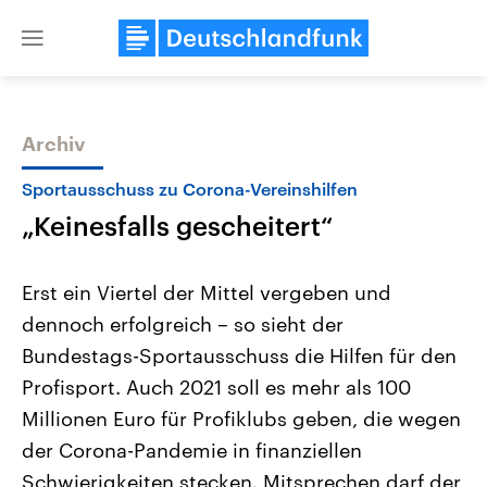
Close
menu
Archiv
Themen
Sportausschuss zu Corona-Vereinshilfen
„Keinesfalls gescheitert“
Erst ein Viertel der Mittel vergeben und
dennoch erfolgreich – so sieht der
Bundestags-Sportausschuss die Hilfen für den
Landtagswahl Sachsen-Anhalt
USA
Profisport. Auch 2021 soll es mehr als 100
2026
Aktuelle Beiträge, Analys
Alle Informationen
Millionen Euro für Profiklubs geben, die wegen
Hintergründe
Sachsen-Anhalt wählt am 6.
Wirtschaftlich und militäri
der Corona-Pandemie in finanziellen
September 2026 einen neuen
gehören die Vereinigten S
Landtag. Seit 2021 wird das
den mächtigsten Ländern 
Schwierigkeiten stecken. Mitsprechen darf der
Bundesland von einer Koalition aus
mit großem Einfluss auf d