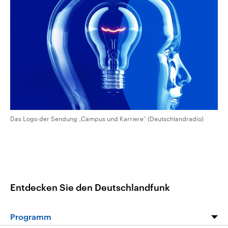
CDU, SPD und FDP regiert.-
aktuelle Weltgeschehen.
Umfragen, Prognosen,
Wahlprogramme, aktuelle Berichte
Sendungen
Programm
Podcasts
und Hintergründe zu den Parteien
und Kandidaten der anstehenden
Wahl.
Audio-Archiv
Das Logo der Sendung „Campus und Karriere“ (Deutschlandradio)
Entdecken Sie den Deutschlandfunk
Programm