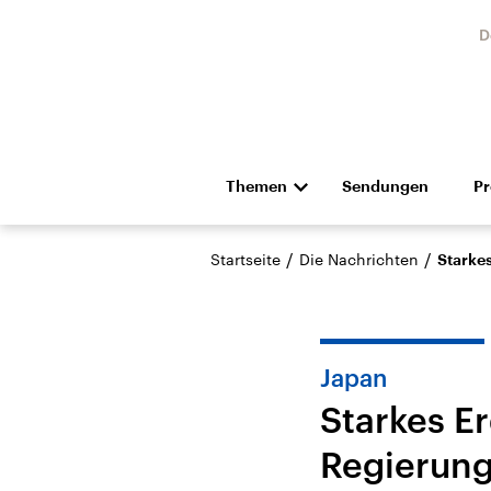
D
Themen
Sendungen
P
Die Nachrichten
Politik
/
/
Startseite
Die Nachrichten
Starke
Hörspiel und Feature
Musik
Japan
Starkes E
Regierung
Landtagswahl Sachsen-
USA
Anhalt 2026
Aktuel