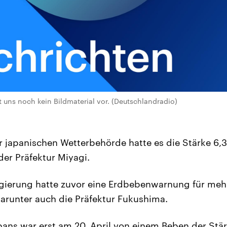
t uns noch kein Bildmaterial vor. (Deutschlandradio)
japanischen Wetterbehörde hatte es die Stärke 6,3
der Präfektur Miyagi.
egierung hatte zuvor eine Erdbebenwarnung für meh
arunter auch die Präfektur Fukushima.
ans war erst am 20. April von einem Beben der Stärk