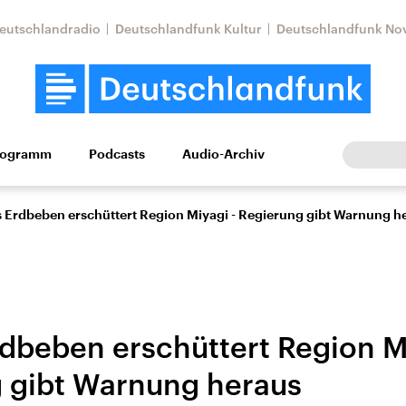
eutschlandradio
Deutschlandfunk Kultur
Deutschlandfunk No
rogramm
Podcasts
Audio-Archiv
Wirtschaft
Wissen
Kultur
Europa
Gesellschaf
s Erdbeben erschüttert Region Miyagi - Regierung gibt Warnung h
rdbeben erschüttert Region M
 gibt Warnung heraus
Nahostkonflikt
Iran
le Beiträge,
Aktuelle Lage und
Aktuelle Lage und