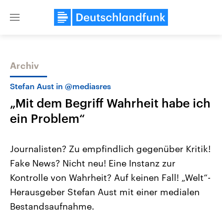
Close
menu
Archiv
Themen
Stefan Aust in @mediasres
„Mit dem Begriff Wahrheit habe ich
ein Problem“
Journalisten? Zu empfindlich gegenüber Kritik!
Fake News? Nicht neu! Eine Instanz zur
Landtagswahl Sachsen-Anhalt
USA
Kontrolle von Wahrheit? Auf keinen Fall! „Welt“-
2026
Aktuelle Beiträge, Analys
Alle Informationen
Hintergründe
Herausgeber Stefan Aust mit einer medialen
Sachsen-Anhalt wählt am 6.
Wirtschaftlich und militäri
September 2026 einen neuen
gehören die Vereinigten S
Bestandsaufnahme.
Landtag. Seit 2021 wird das
den mächtigsten Ländern 
Bundesland von einer Koalition aus
mit großem Einfluss auf d