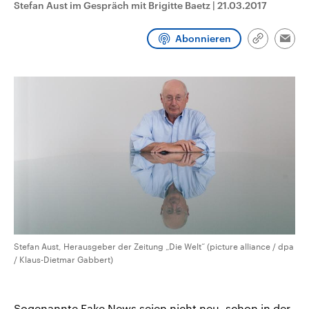
Stefan Aust im Gespräch mit Brigitte Baetz
|
21.03.2017
CDU, SPD und FDP regiert.-
aktuelle Weltgeschehen.
Umfragen, Prognosen,
Wahlprogramme, aktuelle Berichte
Abonnieren
Sendungen
Programm
Podcasts
und Hintergründe zu den Parteien
Link
Emai
und Kandidaten der anstehenden
kopieren/te
Wahl.
Audio-Archiv
Stefan Aust, Herausgeber der Zeitung „Die Welt“ (picture alliance / dpa
/ Klaus-Dietmar Gabbert)
Sogenannte Fake News seien nicht neu, schon in der