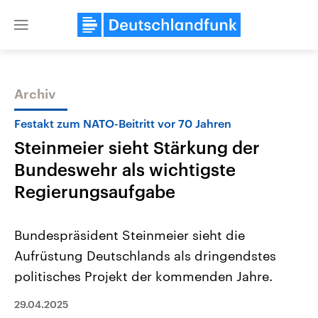
Close
menu
Archiv
Themen
Festakt zum NATO-Beitritt vor 70 Jahren
Steinmeier sieht Stärkung der
Bundeswehr als wichtigste
Regierungsaufgabe
Bundespräsident Steinmeier sieht die
Landtagswahl Sachsen-Anhalt
USA
Aufrüstung Deutschlands als dringendstes
2026
Aktuelle Beiträge, Analys
Alle Informationen
Hintergründe
politisches Projekt der kommenden Jahre.
Sachsen-Anhalt wählt am 6.
Wirtschaftlich und militäri
September 2026 einen neuen
gehören die Vereinigten S
Landtag. Seit 2021 wird das
29.04.2025
den mächtigsten Ländern 
Bundesland von einer Koalition aus
mit großem Einfluss auf d