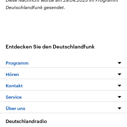
Deutschlandfunk gesendet.
Entdecken Sie den Deutschlandfunk
Programm
Programm
Hören
Alle Sendungen
Livestream
Kontakt
Die Nachrichten
Audios
Hörerservice
Service
Nachrichtenleicht
Podcasts
Social Media
FAQ
Über uns
Neue Beiträge auf dlf.de
Deutschlandfunk App
Newsletter
Deutschlandradio
Themen-Schwerpunkte
Nachrichten App
Deutschlandradio
Veranstaltungen
Presse