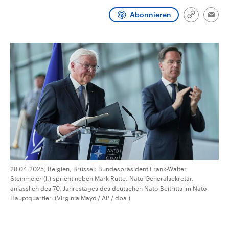
CDU, SPD und FDP regiert.-
aktuelle Weltgeschehen.
Umfragen, Prognosen,
Abonnieren
Link
Emai
Wahlprogramme, aktuelle Berichte
kopieren/te
Sendungen
Programm
Podcasts
und Hintergründe zu den Parteien
und Kandidaten der anstehenden
Wahl.
Audio-Archiv
28.04.2025, Belgien, Brüssel: Bundespräsident Frank-Walter
Steinmeier (l.) spricht neben Mark Rutte, Nato-Generalsekretär,
anlässlich des 70. Jahrestages des deutschen Nato-Beitritts im Nato-
Hauptquartier. (Virginia Mayo / AP / dpa )