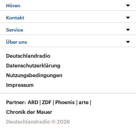
Programm
Hören
Alle Sendungen
Livestream
Kontakt
Die Nachrichten
Audios
Hörerservice
Service
Nachrichtenleicht
Podcasts
Social Media
FAQ
Über uns
Neue Beiträge auf dlf.de
Deutschlandfunk App
Newsletter
Deutschlandradio
Themen-Schwerpunkte
Nachrichten App
Deutschlandradio
Veranstaltungen
Presse
Frequenzen
Datenschutzerklärung
Musikliste
Ausbildung und Karriere
Nutzungsbedingungen
RSS
Transparenz
Impressum
Korrekturen
Barrierefreiheit
Partner
ARD
|
ZDF
|
Phoenix
|
arte
|
Chronik der Mauer
Deutschlandradio © 2026