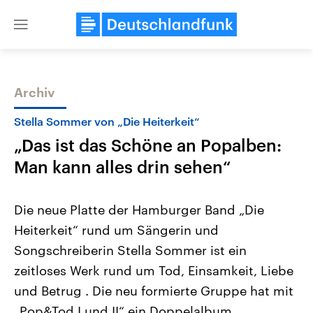
Close
menu
Archiv
Themen
Stella Sommer von „Die Heiterkeit“
„Das ist das Schöne an Popalben:
Man kann alles drin sehen“
Die neue Platte der Hamburger Band „Die
Heiterkeit“ rund um Sängerin und
Landtagswahl Sachsen-Anhalt
USA
Songschreiberin Stella Sommer ist ein
2026
Aktuelle Beiträge, Analys
Alle Informationen
Hintergründe
zeitloses Werk rund um Tod, Einsamkeit, Liebe
Sachsen-Anhalt wählt am 6.
Wirtschaftlich und militäri
September 2026 einen neuen
gehören die Vereinigten S
und Betrug . Die neu formierte Gruppe hat mit
Landtag. Seit 2021 wird das
den mächtigsten Ländern 
„Pop&Tod I und II“ ein Doppelalbum
Bundesland von einer Koalition aus
mit großem Einfluss auf d