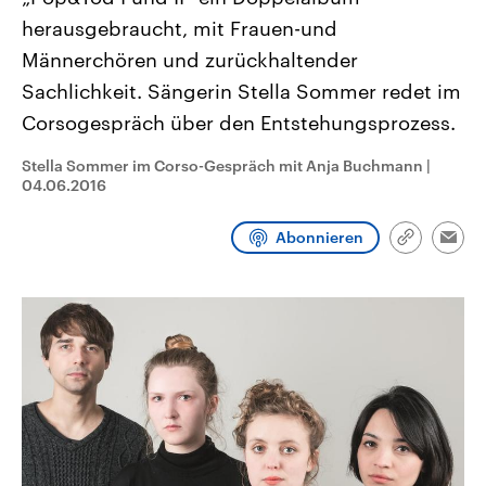
CDU, SPD und FDP regiert.-
aktuelle Weltgeschehen.
herausgebraucht, mit Frauen-und
Umfragen, Prognosen,
Wahlprogramme, aktuelle Berichte
Männerchören und zurückhaltender
Sendungen
Programm
Podcasts
und Hintergründe zu den Parteien
und Kandidaten der anstehenden
Sachlichkeit. Sängerin Stella Sommer redet im
Wahl.
Corsogespräch über den Entstehungsprozess.
Audio-Archiv
Stella Sommer im Corso-Gespräch mit Anja Buchmann
|
04.06.2016
Abonnieren
Link
Emai
kopieren/te