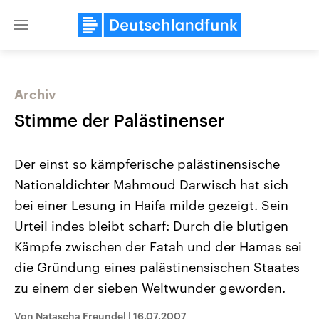
Close
menu
Archiv
Themen
Stimme der Palästinenser
Der einst so kämpferische palästinensische
Nationaldichter Mahmoud Darwisch hat sich
bei einer Lesung in Haifa milde gezeigt. Sein
Urteil indes bleibt scharf: Durch die blutigen
Kämpfe zwischen der Fatah und der Hamas sei
Landtagswahl Sachsen-Anhalt
USA
2026
Aktuelle Beiträge, Analys
die Gründung eines palästinensischen Staates
Alle Informationen
Hintergründe
Sachsen-Anhalt wählt am 6.
Wirtschaftlich und militäri
zu einem der sieben Weltwunder geworden.
September 2026 einen neuen
gehören die Vereinigten S
Landtag. Seit 2021 wird das
den mächtigsten Ländern 
Von Natascha Freundel
|
16.07.2007
Bundesland von einer Koalition aus
mit großem Einfluss auf d