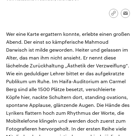
CDU, SPD und FDP regiert.-
aktuelle Weltgeschehen.
Umfragen, Prognosen,
Wahlprogramme, aktuelle Berichte
Link
Emai
Sendungen
Programm
Podcasts
und Hintergründe zu den Parteien
kopieren/te
und Kandidaten der anstehenden
Wahl.
Wer eine Karte ergattern konnte, erlebte einen großen
Audio-Archiv
Abend. Der einst so kämpferische Mahmoud
Darwisch ist milde geworden. Heiter und gelassen im
Alter, das man ihm nicht ansieht. Er nennt diese
lächelnde Zurückhaltung „Ästhetik der Verzweiflung“.
Wie ein geduldiger Lehrer bittet er das aufgekratzte
Publikum um Ruhe. Im Haifa-Auditorium am Carmel
Berg sind alle 1500 Plätze besetzt, verschleierte
Köpfe hier, nackte Schultern dort, standing ovations,
spontane Applause, glänzende Augen. Die Hände des
Lyrikers flattern hoch zum Rhythmus der Worte, die
Mobiltelefone klingeln und werden doch zuerst zum
Fotografieren hervorgeholt. In der ersten Reihe viele