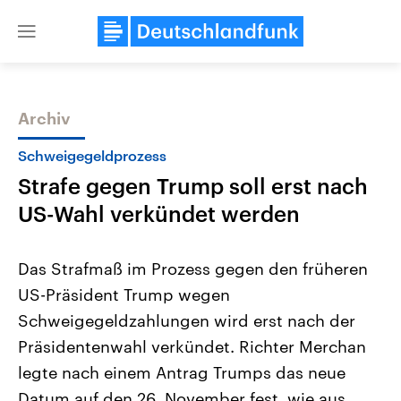
Close
menu
Archiv
Themen
Schweigegeldprozess
Strafe gegen Trump soll erst nach
US-Wahl verkündet werden
Das Strafmaß im Prozess gegen den früheren
US-Präsident Trump wegen
Landtagswahl Sachsen-Anhalt
USA
Schweigegeldzahlungen wird erst nach der
2026
Aktuelle Beiträge, Analys
Alle Informationen
Hintergründe
Präsidentenwahl verkündet. Richter Merchan
Sachsen-Anhalt wählt am 6.
Wirtschaftlich und militäri
September 2026 einen neuen
gehören die Vereinigten S
legte nach einem Antrag Trumps das neue
Landtag. Seit 2021 wird das
den mächtigsten Ländern 
Datum auf den 26. November fest, wie aus
Bundesland von einer Koalition aus
mit großem Einfluss auf d