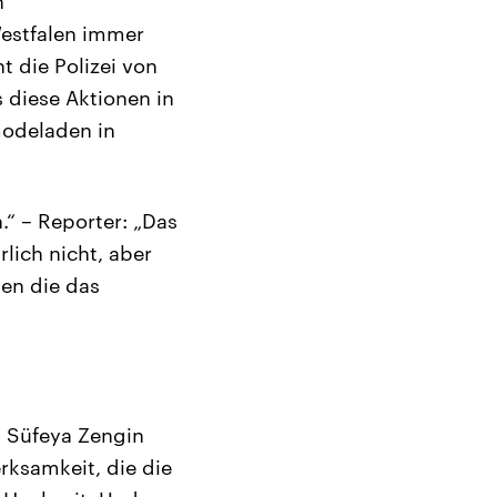
n
-Westfalen immer
t die Polizei von
 diese Aktionen in
modeladen in
.“ – Reporter: „Das
rlich nicht, aber
len die das
t Süfeya Zengin
rksamkeit, die die