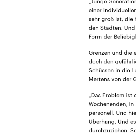
„Junge Generation
einer individuelle
sehr groß ist, di
den Städten. Und 
Form der Beliebig
Grenzen und die e
doch den gefährl
Schüssen in die Lu
Mertens von der G
„Das Problem ist d
Wochenenden, in Ze
personell. Und hi
Überhang. Und es 
durchzuziehen. So