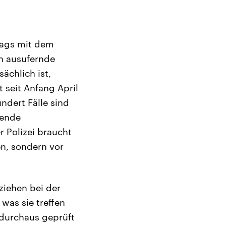
tags mit dem
en ausufernde
ächlich ist,
t seit Anfang April
undert Fälle sind
hende
 Polizei braucht
en, sondern vor
iehen bei der
was sie treffen
 durchaus geprüft