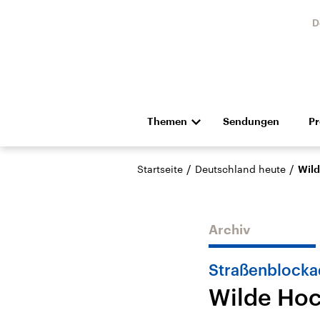
D
Themen
Sendungen
P
Die Nachrichten
Politik
/
/
Startseite
Deutschland heute
Wild
Hörspiel und Feature
Musik
Archiv
Straßenblock
Wilde Hoc
Landtagswahl Sachsen-
USA
Anhalt 2026
Aktuel