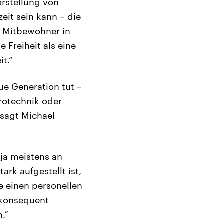
orstellung von
zeit sein kann – die
er Mitbewohner in
 Freiheit als eine
t.“
ue Generation tut –
rotechnik oder
, sagt Michael
 ja meistens an
rk aufgestellt ist,
e einen personellen
 konsequent
.“