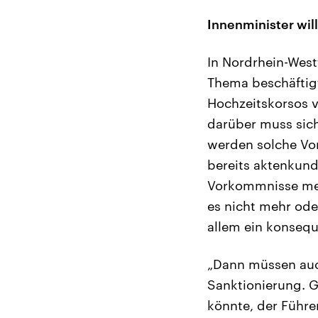
Innenminister wi
In Nordrhein-West
Thema beschäftigt
Hochzeitskorsos v
darüber muss sich 
werden solche Vorf
bereits aktenkund
Vorkommnisse mel
es nicht mehr ode
allem ein konseq
„Dann müssen auc
Sanktionierung. G
könnte, der Führe