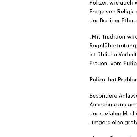
Polizei, wie auch
Frage von Religio
der Berliner Ethn
„Mit Tradition wir
Regelübertretung.
ist übliche Verha
Frauen, vom Fußbal
Polizei hat Proble
Besondere Anlässe
Ausnahmezustand,
der sozialen Medi
Jüngere eine große