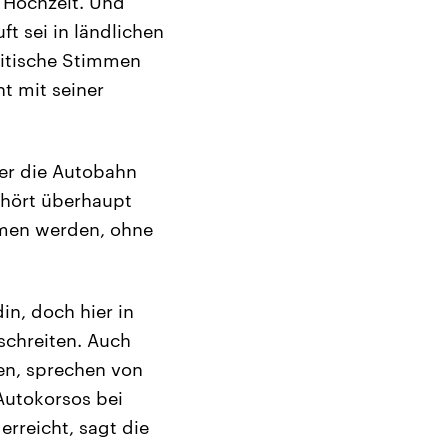
 Hochzeit. Und
ft sei in ländlichen
ritische Stimmen
t mit seiner
er die Autobahn
ehört überhaupt
men werden, ohne
in, doch hier in
schreiten. Auch
en, sprechen von
Autokorsos bei
rreicht, sagt die