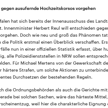
ll gegen ausufernde Hochzeitskorsos vorgehen
falen hat sich bereits der Innenausschuss des Land
. Innenminister Herbert Reul will entschieden geg
orgehen. Doch wie neu und groß das Phänomen tats
die Politik erstmal einen Überblick verschaffen. Ers
älle nun in einer offiziellen Statistik erfasst, über h
ig, alle Polizeidienststellen in NRW sollen entsprec
den. Für Michael Mertens von der Gewerkschaft der
r härtere Strafen, um solche Aktionen zu unterbind
uentes Durchsetzen der bestehenden Regeln.
h die Ordnungsbehörden als auch die Gerichte mitz
erade bei solchen Sachen, wäre das härteste Mittel, 
rscheinentzug, weil hier die charakterliche Eignung