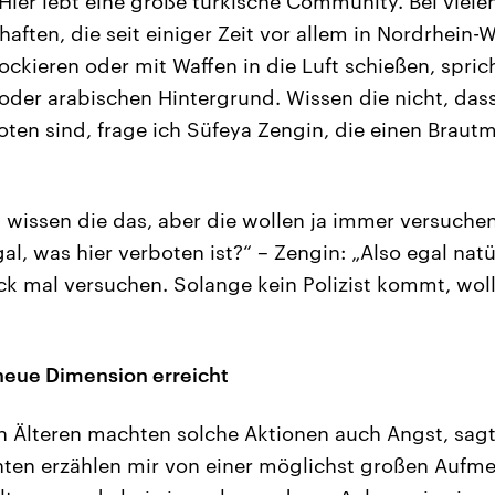
ier lebt eine große türkische Community. Bei viele
aften, die seit einiger Zeit vor allem in Nordrhein
ckieren oder mit Waffen in die Luft schießen, sprich
oder arabischen Hintergrund. Wissen die nicht, dass
ten sind, frage ich Süfeya Zengin, die einen Braut
h wissen die das, aber die wollen ja immer versuchen
gal, was hier verboten ist?“ – Zengin: „Also egal natü
ück mal versuchen. Solange kein Polizist kommt, wol
neue Dimension erreicht
n Älteren machten solche Aktionen auch Angst, sag
nten erzählen mir von einer möglichst großen Aufme