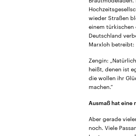
Brautmodeläden. H
Hochzeitsgesellsch
wieder Straßen blo
einem türkischen 
Deutschland verbo
Marxloh betreibt:
Zengin: „Natürlic
heißt, denen ist e
die wollen ihr Gl
machen.“
Ausmaß hat eine 
Aber gerade viele
noch. Viele Passa