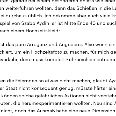
lten, gerade bei einem besonderen Anlass wie einer
en weiterführen wollten, denn das Schießen in die Lu
ei durchaus üblich. Ich bekomme aber auch viele k
spiel von Szabo Aydin, er ist Mitte Ende 40 und such
nach einem Hochzeitskleid:
st das pure Arroganz und Angeberei. Also wenn ein
kiert, um ein Hochzeitsfoto zu machen, für mich g
nverkehr, dem muss komplett Führerschein entnom
den die Feiernden so etwas nicht machen, glaubt Ayd
er Staat nicht konsequent genug, müsste härter ein
 können solche gefährlichen Aktionen nicht versteh
uten, die herumexperimentieren wollten. Neu sind 
 nicht, doch das Ausmaß habe eine neue Dimension e