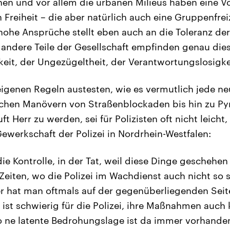
en und vor allem die urbanen Milieus haben eine V
n Freiheit – die aber natürlich auch eine Gruppenfrei
e hohe Ansprüche stellt eben auch an die Toleranz d
andere Teile der Gesellschaft empfinden genau diese
keit, der Ungezügeltheit, der Verantwortungslosigkei
igenen Regeln austesten, wie es vermutlich jede ne
ichen Manövern von Straßenblockaden bis hin zu Py
ft Herr zu werden, sei für Polizisten oft nicht leicht
ewerkschaft der Polizei in Nordrhein-Westfalen:
ie Kontrolle, in der Tat, weil diese Dinge geschehen
iten, wo die Polizei im Wachdienst auch nicht so sta
er hat man oftmals auf der gegenüberliegenden Seit
ist schwierig für die Polizei, ihre Maßnahmen auch
 ne latente Bedrohungslage ist da immer vorhanden