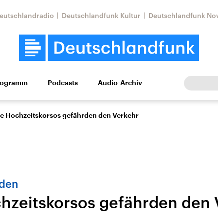
eutschlandradio
Deutschlandfunk Kultur
Deutschlandfunk No
rogramm
Podcasts
Audio-Archiv
Wirtschaft
Wissen
Kultur
Europa
Gesellschaf
e Hochzeitskorsos gefährden den Verkehr
aden
hzeitskorsos gefährden den 
Nahostkonflikt
Iran
le Beiträge,
Aktuelle Lage und
Aktuelle Lage und