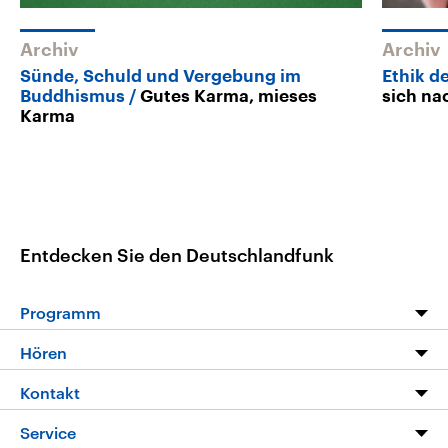
Archiv
Archiv
Sünde, Schuld und Vergebung im
Ethik d
Buddhismus
Gutes Karma, mieses
sich na
Karma
Entdecken Sie den Deutschlandfunk
Programm
Programm
Hören
Alle Sendungen
Livestream
Kontakt
Die Nachrichten
Audios
Hörerservice
Service
Nachrichtenleicht