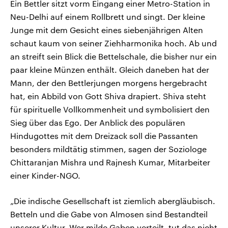
Ein Bettler sitzt vorm Eingang einer Metro-Station in
Neu-Delhi auf einem Rollbrett und singt. Der kleine
Junge mit dem Gesicht eines siebenjährigen Alten
schaut kaum von seiner Ziehharmonika hoch. Ab und
an streift sein Blick die Bettelschale, die bisher nur ein
paar kleine Münzen enthält. Gleich daneben hat der
Mann, der den Bettlerjungen morgens hergebracht
hat, ein Abbild von Gott Shiva drapiert. Shiva steht
für spirituelle Vollkommenheit und symbolisiert den
Sieg über das Ego. Der Anblick des populären
Hindugottes mit dem Dreizack soll die Passanten
besonders mildtätig stimmen, sagen der Soziologe
Chittaranjan Mishra und Rajnesh Kumar, Mitarbeiter
einer Kinder-NGO.
„Die indische Gesellschaft ist ziemlich abergläubisch.
Betteln und die Gabe von Almosen sind Bestandteil
unserer Kultur. Wer milde Gaben verteilt, tut das nicht