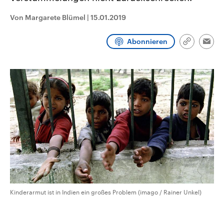
CDU, SPD und FDP regiert.-
aktuelle Weltgeschehen.
Umfragen, Prognosen,
Von Margarete Blümel
|
15.01.2019
Wahlprogramme, aktuelle Berichte
Sendungen
Programm
Podcasts
und Hintergründe zu den Parteien
und Kandidaten der anstehenden
Abonnieren
Link
Wahl.
Emai
kopieren/te
Audio-Archiv
Kinderarmut ist in Indien ein großes Problem (imago / Rainer Unkel)