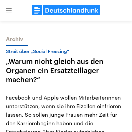
Close
menu
Archiv
Themen
Streit über „Social Freezing“
„Warum nicht gleich aus den
Organen ein Ersatzteillager
machen?“
Facebook und Apple wollen Mitarbeiterinnen
Landtagswahl Sachsen-Anhalt
USA
unterstützen, wenn sie ihre Eizellen einfrieren
2026
Aktuelle Beiträge, Analys
Alle Informationen
Hintergründe
lassen. So sollen junge Frauen mehr Zeit für
Sachsen-Anhalt wählt am 6.
Wirtschaftlich und militäri
September 2026 einen neuen
gehören die Vereinigten S
den Karrierebeginn haben und die
Landtag. Seit 2021 wird das
den mächtigsten Ländern 
Bundesland von einer Koalition aus
Entscheidung über Kinder aufschieben
mit großem Einfluss auf d