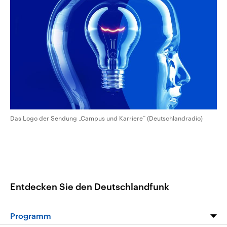
CDU, SPD und FDP regiert.-
aktuelle Weltgeschehen.
Umfragen, Prognosen,
Wahlprogramme, aktuelle Berichte
Sendungen
Programm
Podcasts
und Hintergründe zu den Parteien
und Kandidaten der anstehenden
Wahl.
Audio-Archiv
Das Logo der Sendung „Campus und Karriere“ (Deutschlandradio)
Entdecken Sie den Deutschlandfunk
Programm