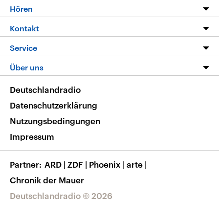
Programm
Hören
Alle Sendungen
Livestream
Kontakt
Die Nachrichten
Audios
Hörerservice
Service
Nachrichtenleicht
Podcasts
Social Media
FAQ
Über uns
Neue Beiträge auf dlf.de
Deutschlandfunk App
Newsletter
Deutschlandradio
Themen-Schwerpunkte
Nachrichten App
Deutschlandradio
Veranstaltungen
Presse
Frequenzen
Datenschutzerklärung
Musikliste
Ausbildung und Karriere
Nutzungsbedingungen
RSS
Transparenz
Impressum
Korrekturen
Barrierefreiheit
Partner
ARD
|
ZDF
|
Phoenix
|
arte
|
Chronik der Mauer
Deutschlandradio © 2026