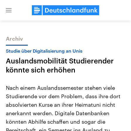
Close
menu
Archiv
Themen
Studie über Digitalisierung an Unis
Auslandsmobilität Studierender
könnte sich erhöhen
Nach einem Auslandssemester stehen viele
Studierende vor dem Problem, dass ihre dort
USA
Nahostkonflikt
absolvierten Kurse an ihrer Heimatuni nicht
Aktuelle Beiträge, Analysen und
Aktuelle Lage und Hinter
Der Überfall der palästine
Hintergründe
anerkannt werden. Digitale Datenbanken
Wirtschaftlich und militärisch
Terrororganisation Hamas
gehören die Vereinigten Staaten zu
Oktober 2023 auf Israel ha
könnten Abhilfe schaffen und sogar die
den mächtigsten Ländern der Erde,
Region wieder die Gewalt 
Bereitschaft, ein Semester ins Ausland zu
mit großem Einfluss auf das
Israel möchte die Hamas z