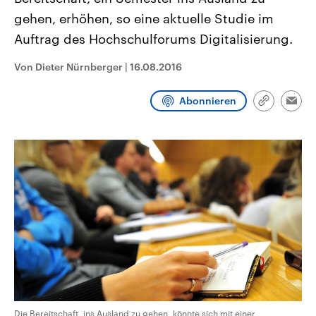
aktuelle Weltgeschehen.
Diese wird wie die Hisboll
gehen, erhöhen, so eine aktuelle Studie im
Libanon vom Iran unterstüt
Auftrag des Hochschulforums Digitalisierung.
Sendungen
Programm
Podcasts
Von Dieter Nürnberger
|
16.08.2016
Audio-Archiv
Abonnieren
Link
Emai
kopieren/te
Die Bereitschaft, ins Ausland zu gehen, könnte sich mit einer