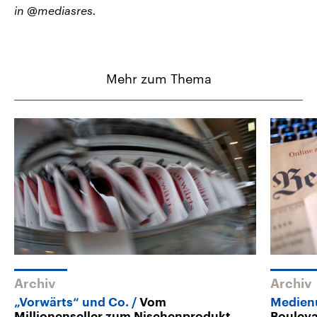
in @mediasres.
Mehr zum Thema
Archiv
Archiv
„Vorwärts“ und Co.
Vom
Medien
Millionenseller zum Nischenprodukt
Bouleva