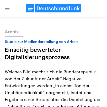
Close
menu
Archiv
Themen
Studie zur Mediendarstellung von Arbeit
Einseitig bewerteter
Digitalisierungsprozess
Welches Bild macht sich die Bundesrepublik
von der Zukunft der Arbeit? Negative
Landtagswahl Sachsen-Anhalt
USA
Entwicklungen werden „in einem Ton der
2026
Aktuelle Beiträge, Analys
Alle Informationen
Hintergründe
Unabänderlichkeit“ dargestellt, lautet das
Sachsen-Anhalt wählt am 6.
Wirtschaftlich und militäri
September 2026 einen neuen
gehören die Vereinigten S
Ergebnis einer Studie über die Darstellung der
Landtag. Seit 2021 wird das
den mächtigsten Ländern 
„Zukunft der Arbeit“ in der Presse. Alternative
Bundesland von einer Koalition aus
mit großem Einfluss auf d