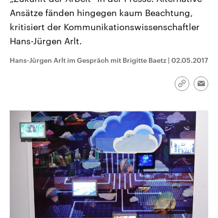
CDU, SPD und FDP regiert.-
aktuelle Weltgeschehen.
Ansätze fänden hingegen kaum Beachtung,
Umfragen, Prognosen,
Wahlprogramme, aktuelle Berichte
kritisiert der Kommunikationswissenschaftler
Sendungen
Programm
Podcasts
und Hintergründe zu den Parteien
und Kandidaten der anstehenden
Hans-Jürgen Arlt.
Wahl.
Audio-Archiv
Hans-Jürgen Arlt im Gespräch mit Brigitte Baetz
|
02.05.2017
Link
Emai
kopieren/te