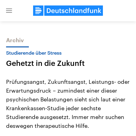
Close
menu
Archiv
Themen
Studierende über Stress
Gehetzt in die Zukunft
Prüfungsangst, Zukunftsangst, Leistungs- oder
Erwartungsdruck – zumindest einer dieser
psychischen Belastungen sieht sich laut einer
Landtagswahl Sachsen-Anhalt
USA
Krankenkassen-Studie jeder sechste
2026
Aktuelle Beiträge, Analys
Alle Informationen
Studierende ausgesetzt. Immer mehr suchen
Hintergründe
Sachsen-Anhalt wählt am 6.
Wirtschaftlich und militäri
deswegen therapeutische Hilfe.
September 2026 einen neuen
gehören die Vereinigten S
Landtag. Seit 2021 wird das
den mächtigsten Ländern 
Bundesland von einer Koalition aus
mit großem Einfluss auf d