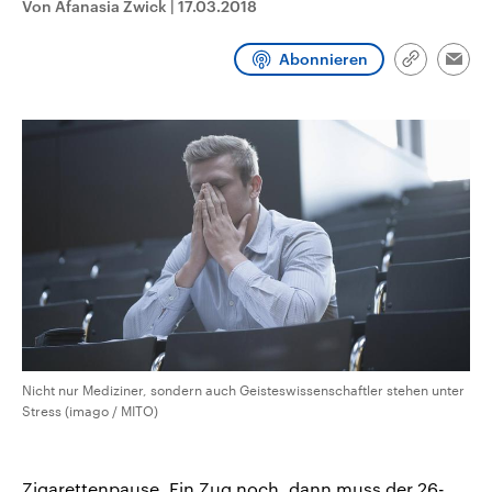
Von Afanasia Zwick
|
17.03.2018
CDU, SPD und FDP regiert.-
aktuelle Weltgeschehen.
Umfragen, Prognosen,
Wahlprogramme, aktuelle Berichte
Abonnieren
Sendungen
Programm
Podcasts
und Hintergründe zu den Parteien
Link
Emai
und Kandidaten der anstehenden
kopieren/te
Wahl.
Audio-Archiv
Nicht nur Mediziner, sondern auch Geisteswissenschaftler stehen unter
Stress (imago / MITO)
Zigarettenpause. Ein Zug noch, dann muss der 26-