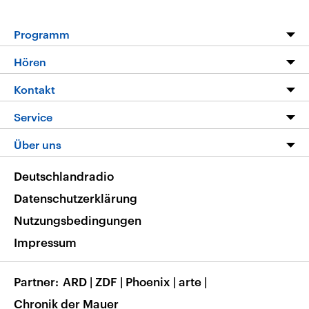
Programm
Programm
Hören
Alle Sendungen
Livestream
Kontakt
Die Nachrichten
Audios
Hörerservice
Service
Nachrichtenleicht
Podcasts
Social Media
FAQ
Über uns
Neue Beiträge auf dlf.de
Deutschlandfunk App
Newsletter
Deutschlandradio
Themen-Schwerpunkte
Nachrichten App
Deutschlandradio
Veranstaltungen
Presse
Frequenzen
Datenschutzerklärung
Musikliste
Ausbildung und Karriere
Nutzungsbedingungen
RSS
Transparenz
Impressum
Korrekturen
Barrierefreiheit
Partner
ARD
|
ZDF
|
Phoenix
|
arte
|
Chronik der Mauer