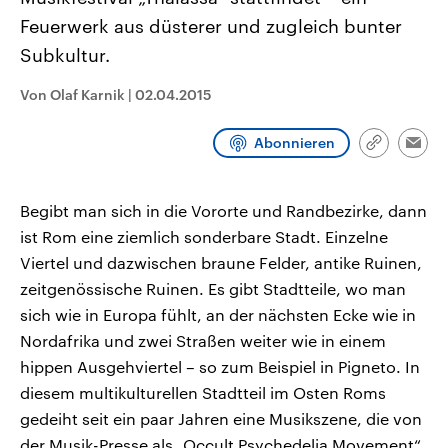
CDU, SPD und FDP regiert.-
aktuelle Weltgeschehen.
Feuerwerk aus düsterer und zugleich bunter
Umfragen, Prognosen,
Wahlprogramme, aktuelle Berichte
Subkultur.
Sendungen
Programm
Podcasts
und Hintergründe zu den Parteien
und Kandidaten der anstehenden
Wahl.
Von Olaf Karnik
|
02.04.2015
Audio-Archiv
Abonnieren
Link
Emai
kopieren/te
Begibt man sich in die Vororte und Randbezirke, dann
ist Rom eine ziemlich sonderbare Stadt. Einzelne
Viertel und dazwischen braune Felder, antike Ruinen,
zeitgenössische Ruinen. Es gibt Stadtteile, wo man
sich wie in Europa fühlt, an der nächsten Ecke wie in
Nordafrika und zwei Straßen weiter wie in einem
hippen Ausgehviertel – so zum Beispiel in Pigneto. In
diesem multikulturellen Stadtteil im Osten Roms
gedeiht seit ein paar Jahren eine Musikszene, die von
der Musik-Presse als „Occult Psychedelia Movement“