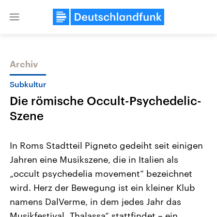
Close
menu
Archiv
Themen
Subkultur
Die römische Occult-Psychedelic-
Szene
In Roms Stadtteil Pigneto gedeiht seit einigen
Jahren eine Musikszene, die in Italien als
Landtagswahl Sachsen-Anhalt
USA
„occult psychedelia movement“ bezeichnet
2026
Aktuelle Beiträge, Analys
Alle Informationen
Hintergründe
wird. Herz der Bewegung ist ein kleiner Klub
Sachsen-Anhalt wählt am 6.
Wirtschaftlich und militäri
September 2026 einen neuen
gehören die Vereinigten S
namens DalVerme, in dem jedes Jahr das
Landtag. Seit 2021 wird das
den mächtigsten Ländern 
Musikfestival „Thalassa“ stattfindet – ein
Bundesland von einer Koalition aus
mit großem Einfluss auf d