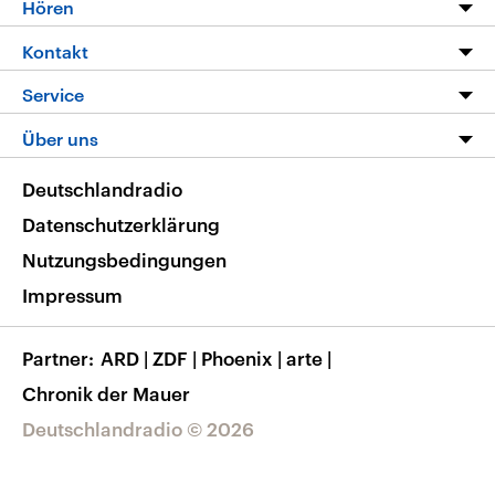
Hören
Alle Sendungen
Livestream
Kontakt
Die Nachrichten
Audios
Hörerservice
Service
Nachrichtenleicht
Podcasts
Social Media
FAQ
Über uns
Neue Beiträge auf dlf.de
Deutschlandfunk App
Newsletter
Deutschlandradio
Themen-Schwerpunkte
Nachrichten App
Deutschlandradio
Veranstaltungen
Presse
Frequenzen
Datenschutzerklärung
Musikliste
Ausbildung und Karriere
Nutzungsbedingungen
RSS
Transparenz
Impressum
Korrekturen
Barrierefreiheit
Partner
ARD
|
ZDF
|
Phoenix
|
arte
|
Chronik der Mauer
Deutschlandradio © 2026