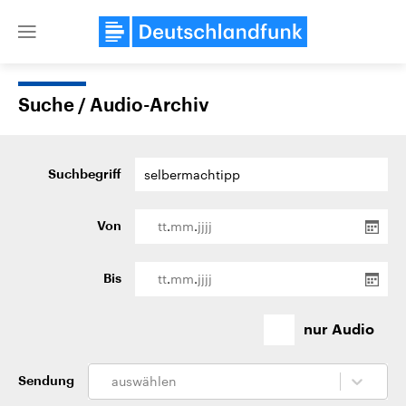
Close
menu
Suche / Audio-Archiv
Themen
Suchbegriff
.
.
Von
.
.
Bis
Landtagswahl Sachsen-Anhalt
USA
nur Audio
2026
Aktuelle Beiträge, Analys
Alle Informationen
Hintergründe
Sachsen-Anhalt wählt am 6.
Wirtschaftlich und militäri
September 2026 einen neuen
gehören die Vereinigten S
auswählen
Sendung
Landtag. Seit 2021 wird das
den mächtigsten Ländern 
Bundesland von einer Koalition aus
mit großem Einfluss auf d