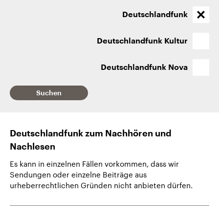
CDU, SPD und FDP regiert.-
aktuelle Weltgeschehen.
Umfragen, Prognosen,
Deutschlandfunk
Wahlprogramme, aktuelle Berichte
Sendungen
Programm
Podcasts
und Hintergründe zu den Parteien
und Kandidaten der anstehenden
Deutschlandfunk Kultur
Wahl.
Audio-Archiv
Deutschlandfunk Nova
Suchen
Deutschlandfunk zum Nachhören und
Nachlesen
Es kann in einzelnen Fällen vorkommen, dass wir
Sendungen oder einzelne Beiträge aus
urheberrechtlichen Gründen nicht anbieten dürfen.