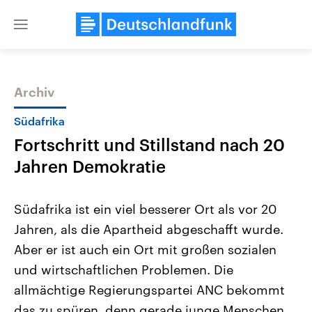
Close
menu
Archiv
Themen
Südafrika
Fortschritt und Stillstand nach 20
Jahren Demokratie
Südafrika ist ein viel besserer Ort als vor 20
Jahren, als die Apartheid abgeschafft wurde.
Landtagswahl Sachsen-Anhalt
USA
Aber er ist auch ein Ort mit großen sozialen
2026
Aktuelle Beiträge, Analys
Alle Informationen
Hintergründe
und wirtschaftlichen Problemen. Die
Sachsen-Anhalt wählt am 6.
Wirtschaftlich und militäri
September 2026 einen neuen
gehören die Vereinigten S
allmächtige Regierungspartei ANC bekommt
Landtag. Seit 2021 wird das
den mächtigsten Ländern 
das zu spüren, denn gerade junge Menschen
Bundesland von einer Koalition aus
mit großem Einfluss auf d