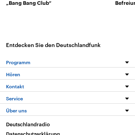
„Bang Bang Club“
Befreiu
Entdecken Sie den Deutschlandfunk
Programm
Programm
Hören
Alle Sendungen
Livestream
Kontakt
Die Nachrichten
Audios
Hörerservice
Service
Nachrichtenleicht
Podcasts
Social Media
FAQ
Über uns
Neue Beiträge auf dlf.de
Deutschlandfunk App
Newsletter
Deutschlandradio
Themen-Schwerpunkte
Nachrichten App
Deutschlandradio
Veranstaltungen
Presse
Frequenzen
Datenschutzerklärung