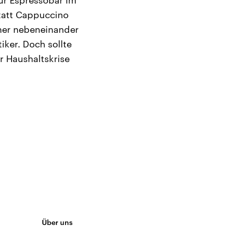
zur Espressobar im
statt Cappuccino
eher nebeneinander
tiker. Doch sollte
r Haushaltskrise
Über uns