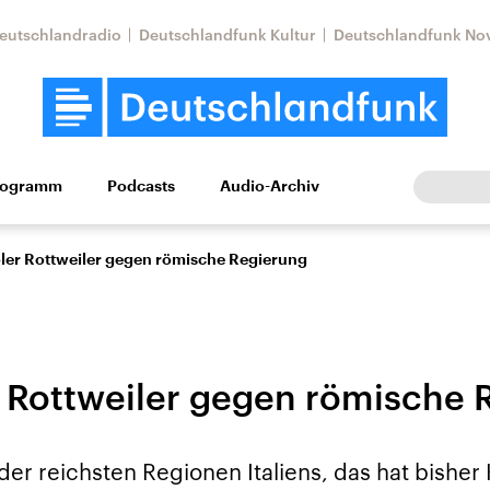
eutschlandradio
Deutschlandfunk Kultur
Deutschlandfunk No
rogramm
Podcasts
Audio-Archiv
Wirtschaft
Wissen
Kultur
Europa
Gesellschaf
oler Rottweiler gegen römische Regierung
r Rottweiler gegen römische 
Nahostkonflikt
Iran
e der reichsten Regionen Italiens, das hat bisher
le Beiträge,
Aktuelle Lage und
Aktuelle Lage und