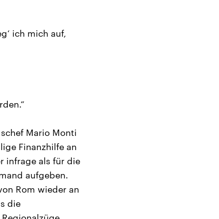
g‘ ich mich auf,
rden.“
gschef Mario Monti
ige Finanzhilfe an
infrage als für die
emand aufgeben.
 von Rom wieder an
s die
ie Regionalzüge