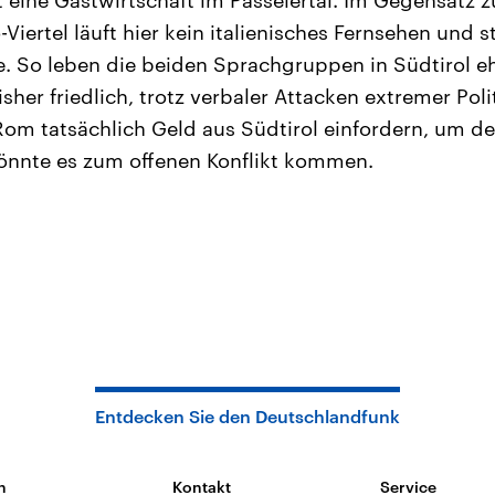
rt eine Gastwirtschaft im Passeiertal. Im Gegensatz 
Viertel läuft hier kein italienisches Fernsehen und 
fee. So leben die beiden Sprachgruppen in Südtirol 
isher friedlich, trotz verbaler Attacken extremer Poli
Rom tatsächlich Geld aus Südtirol einfordern, um de
önnte es zum offenen Konflikt kommen.
Entdecken Sie den Deutschlandfunk
n
Kontakt
Service