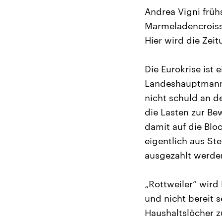
Andrea Vigni früh
Marmeladencroissan
Hier wird die Zei
Die Eurokrise ist
Landeshauptmann u
nicht schuld an d
die Lasten zur Be
damit auf die Blo
eigentlich aus St
ausgezahlt werde
„Rottweiler“ wird
und nicht bereit s
Haushaltslöcher z