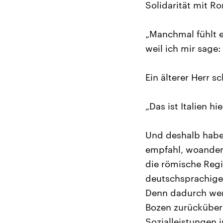
Solidarität mit Rom
„Manchmal fühlt e
weil ich mir sage: 
Ein älterer Herr sc
„Das ist Italien h
Und deshalb habe 
empfahl, woanders
die römische Regi
deutschsprachige
Denn dadurch wer
Bozen zurücküberw
Sozialleistungen i