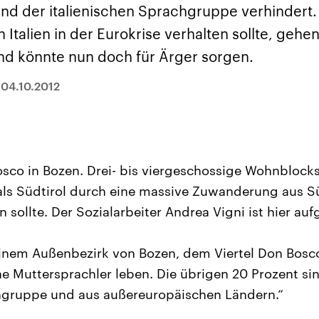
sen und
Hintergründe
Hintergründe
nd der italienischen Sprachgruppe verhindert
Der Überfall der
Der Iran – seit der
rgründe
haftlich und
palästinensischen
Islamischen Revolu
 Italien in der Eurokrise verhalten sollte, gehe
risch gehören die
Terrororganisation
1979 auch Islamisc
igten Staaten zu
Hamas im Oktober 2023
Republik Iran – ist e
nd könnte nun doch für Ärger sorgen.
ächtigsten
auf Israel hat in der
von einem
n der Erde, mit
Region wieder die
Religionsführer auto
 Einfluss auf das
Gewalt entfacht. Israel
regierter Staat im 
|
04.10.2012
le Weltgeschehen.
möchte die Hamas
Osten. Eine Feindsc
zerstören. Diese wird wie
zu Israel und zu de
die Hisbollah im Libanon
ist fest in der
vom Iran unterstützt.
Staatsideologie
verankert.
osco in Bozen. Drei- bis viergeschossige Wohnblock
als Südtirol durch eine massive Zuwanderung aus Sü
en sollte. Der Sozialarbeiter Andrea Vigni ist hier a
 einem Außenbezirk von Bozen, dem Viertel Don Bosc
che Muttersprachler leben. Die übrigen 20 Prozent si
gruppe und aus außereuropäischen Ländern.“