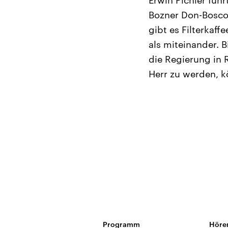
Erwin Pichler füh
Bozner Don-Bosco-
gibt es Filterkaf
als miteinander. B
die Regierung in 
Herr zu werden, k
Programm
Höre