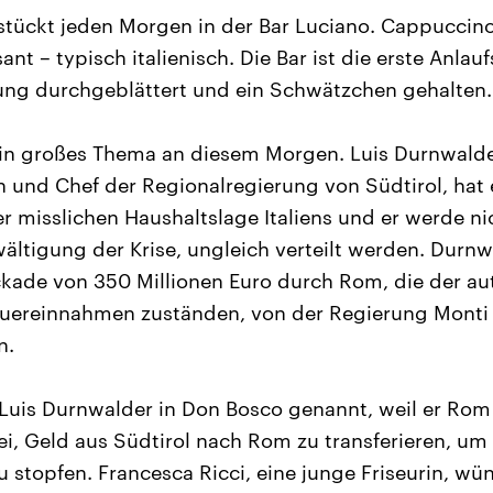
stückt jeden Morgen in der Bar Luciano. Cappuccin
t – typisch italienisch. Die Bar ist die erste Anlauf
tung durchgeblättert und ein Schwätzchen gehalten.
 ein großes Thema an diesem Morgen. Luis Durnwalde
nd Chef der Regionalregierung von Südtirol, hat er
er misslichen Haushaltslage Italiens und er werde ni
wältigung der Krise, ungleich verteilt werden. Durnw
ckade von 350 Millionen Euro durch Rom, die der a
euereinnahmen zuständen, von der Regierung Monti 
n.
 Luis Durnwalder in Don Bosco genannt, weil er Rom
ei, Geld aus Südtirol nach Rom zu transferieren, um 
u stopfen. Francesca Ricci, eine junge Friseurin, w