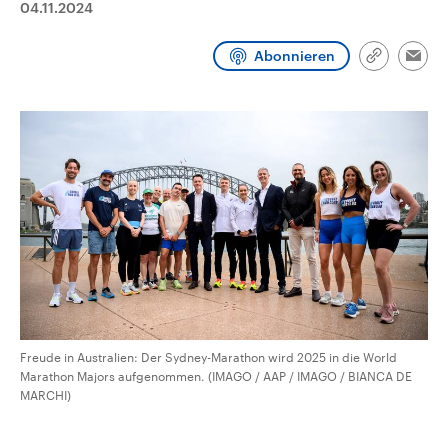
04.11.2024
CDU, SPD und FDP regiert.-
aktuelle Weltgeschehen.
Umfragen, Prognosen,
Wahlprogramme, aktuelle Berichte
Abonnieren
Sendungen
Programm
Podcasts
und Hintergründe zu den Parteien
Link
Emai
und Kandidaten der anstehenden
kopieren/te
Wahl.
Audio-Archiv
Freude in Australien: Der Sydney-Marathon wird 2025 in die World
Marathon Majors aufgenommen. (IMAGO / AAP / IMAGO / BIANCA DE
MARCHI)