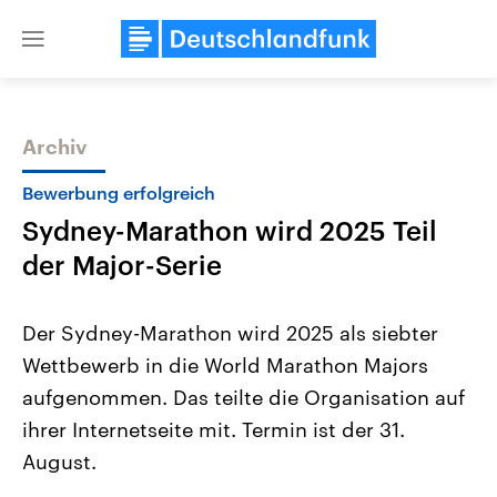
Close
menu
Archiv
Themen
Bewerbung erfolgreich
Sydney-Marathon wird 2025 Teil
der Major-Serie
Der Sydney-Marathon wird 2025 als siebter
Wettbewerb in die World Marathon Majors
Landtagswahl Sachsen-Anhalt
USA
aufgenommen. Das teilte die Organisation auf
2026
Aktuelle Beiträge, Analys
Alle Informationen
Hintergründe
ihrer Internetseite mit. Termin ist der 31.
Sachsen-Anhalt wählt am 6.
Wirtschaftlich und militäri
September 2026 einen neuen
gehören die Vereinigten S
August.
Landtag. Seit 2021 wird das
den mächtigsten Ländern 
Bundesland von einer Koalition aus
mit großem Einfluss auf d