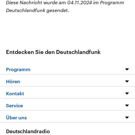
Diese Nachricht wurde am 04.11.2024 im Programm
Deutschlandfunk gesendet.
Entdecken Sie den Deutschlandfunk
Programm
Programm
Hören
Alle Sendungen
Livestream
Kontakt
Die Nachrichten
Audios
Hörerservice
Service
Nachrichtenleicht
Podcasts
Social Media
FAQ
Über uns
Neue Beiträge auf dlf.de
Deutschlandfunk App
Newsletter
Deutschlandradio
Themen-Schwerpunkte
Nachrichten App
Deutschlandradio
Veranstaltungen