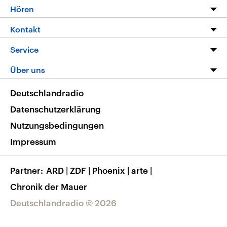
Programm
Hören
Alle Sendungen
Livestream
Kontakt
Die Nachrichten
Audios
Hörerservice
Service
Nachrichtenleicht
Podcasts
Social Media
FAQ
Über uns
Neue Beiträge auf dlf.de
Deutschlandfunk App
Newsletter
Deutschlandradio
Themen-Schwerpunkte
Nachrichten App
Deutschlandradio
Veranstaltungen
Presse
Frequenzen
Datenschutzerklärung
Musikliste
Ausbildung und Karriere
Nutzungsbedingungen
RSS
Transparenz
Impressum
Korrekturen
Barrierefreiheit
Partner
ARD
|
ZDF
|
Phoenix
|
arte
|
Chronik der Mauer
Deutschlandradio © 2026