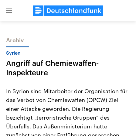
Close
menu
Archiv
Themen
Syrien
Angriff auf Chemiewaffen-
Inspekteure
In Syrien sind Mitarbeiter der Organisation für
das Verbot von Chemiewaffen (OPCW) Ziel
Landtagswahl Sachsen-Anhalt
USA
einer Attacke geworden. Die Regierung
2026
Aktuelle Beiträge, Analys
Alle Informationen
Hintergründe
bezichtigt „terroristische Gruppen“ des
Sachsen-Anhalt wählt am 6.
Wirtschaftlich und militäri
September 2026 einen neuen
gehören die Vereinigten S
Überfalls. Das Außenministerium hatte
Landtag. Seit 2021 wird das
den mächtigsten Ländern 
zunächst von einer Entführung gesprochen.
Bundesland von einer Koalition aus
mit großem Einfluss auf d