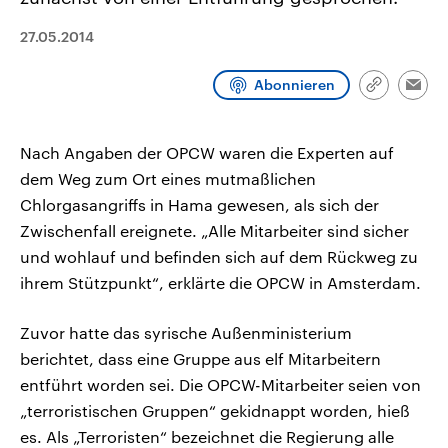
CDU, SPD und FDP regiert.-
aktuelle Weltgeschehen.
Umfragen, Prognosen,
27.05.2014
Wahlprogramme, aktuelle Berichte
Sendungen
Programm
Podcasts
und Hintergründe zu den Parteien
und Kandidaten der anstehenden
Abonnieren
Wahl.
Link
Emai
kopieren/te
Audio-Archiv
Nach Angaben der OPCW waren die Experten auf
dem Weg zum Ort eines mutmaßlichen
Chlorgasangriffs in Hama gewesen, als sich der
Zwischenfall ereignete. „Alle Mitarbeiter sind sicher
und wohlauf und befinden sich auf dem Rückweg zu
ihrem Stützpunkt“, erklärte die OPCW in Amsterdam.
Zuvor hatte das syrische Außenministerium
berichtet, dass eine Gruppe aus elf Mitarbeitern
entführt worden sei. Die OPCW-Mitarbeiter seien von
„terroristischen Gruppen“ gekidnappt worden, hieß
es. Als „Terroristen“ bezeichnet die Regierung alle