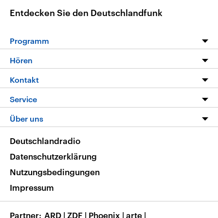
Entdecken Sie den Deutschlandfunk
Programm
Programm
Hören
Alle Sendungen
Livestream
Kontakt
Die Nachrichten
Audios
Hörerservice
Service
Nachrichtenleicht
Podcasts
Social Media
FAQ
Über uns
Neue Beiträge auf dlf.de
Deutschlandfunk App
Newsletter
Deutschlandradio
Themen-Schwerpunkte
Nachrichten App
Deutschlandradio
Veranstaltungen
Presse
Frequenzen
Datenschutzerklärung
Musikliste
Ausbildung und Karriere
Nutzungsbedingungen
RSS
Transparenz
Impressum
Korrekturen
Barrierefreiheit
Partner
ARD
|
ZDF
|
Phoenix
|
arte
|