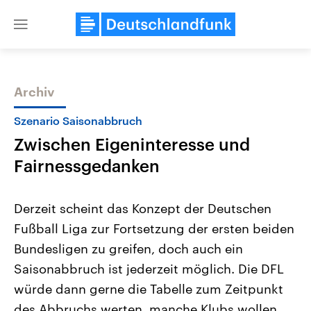
Close
menu
Archiv
Themen
Szenario Saisonabbruch
Zwischen Eigeninteresse und
Fairnessgedanken
Derzeit scheint das Konzept der Deutschen
Fußball Liga zur Fortsetzung der ersten beiden
Landtagswahl Sachsen-Anhalt
USA
Bundesligen zu greifen, doch auch ein
2026
Aktuelle Beiträge, Analys
Alle Informationen
Hintergründe
Saisonabbruch ist jederzeit möglich. Die DFL
Sachsen-Anhalt wählt am 6.
Wirtschaftlich und militäri
September 2026 einen neuen
gehören die Vereinigten S
würde dann gerne die Tabelle zum Zeitpunkt
Landtag. Seit 2021 wird das
den mächtigsten Ländern 
des Abbruchs werten, manche Klubs wollen
Bundesland von einer Koalition aus
mit großem Einfluss auf d