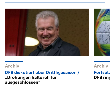
Archiv
Archiv
DFB diskutiert über Drittligasaison
Fortset
„Drohungen halte ich für
DFB rin
ausgeschlossen“