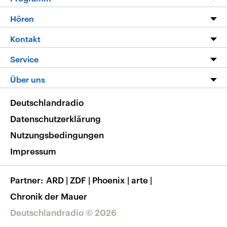
Programm
Hören
Alle Sendungen
Livestream
Kontakt
Die Nachrichten
Audios
Hörerservice
Service
Nachrichtenleicht
Podcasts
Social Media
FAQ
Über uns
Neue Beiträge auf dlf.de
Deutschlandfunk App
Newsletter
Deutschlandradio
Themen-Schwerpunkte
Nachrichten App
Deutschlandradio
Veranstaltungen
Presse
Frequenzen
Datenschutzerklärung
Musikliste
Ausbildung und Karriere
Nutzungsbedingungen
RSS
Transparenz
Impressum
Korrekturen
Barrierefreiheit
Partner
ARD
|
ZDF
|
Phoenix
|
arte
|
Chronik der Mauer
Deutschlandradio © 2026