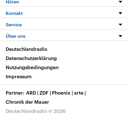
Hören
Alle Sendungen
Livestream
Kontakt
Die Nachrichten
Audios
Hörerservice
Service
Nachrichtenleicht
Podcasts
Social Media
FAQ
Über uns
Neue Beiträge auf dlf.de
Deutschlandfunk App
Newsletter
Deutschlandradio
Themen-Schwerpunkte
Nachrichten App
Deutschlandradio
Veranstaltungen
Presse
Frequenzen
Datenschutzerklärung
Musikliste
Ausbildung und Karriere
Nutzungsbedingungen
RSS
Transparenz
Impressum
Korrekturen
Barrierefreiheit
Partner
ARD
|
ZDF
|
Phoenix
|
arte
|
Chronik der Mauer
Deutschlandradio © 2026