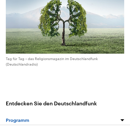
aktuelle Weltgeschehen.
Diese wird wie die Hisboll
Libanon vom Iran unterstüt
Sendungen
Programm
Podcasts
Audio-Archiv
Tag für Tag – das Religionsmagazin im Deutschlandfunk
(Deutschlandradio)
Entdecken Sie den Deutschlandfunk
Programm
Programm