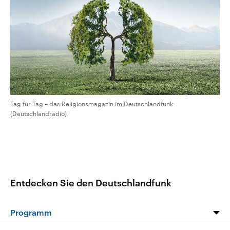
CDU, SPD und FDP regiert.-
aktuelle Weltgeschehen.
Umfragen, Prognosen,
Wahlprogramme, aktuelle Berichte
Sendungen
Programm
Podcasts
und Hintergründe zu den Parteien
und Kandidaten der anstehenden
Wahl.
Audio-Archiv
Tag für Tag – das Religionsmagazin im Deutschlandfunk
(Deutschlandradio)
Entdecken Sie den Deutschlandfunk
Programm
Programm