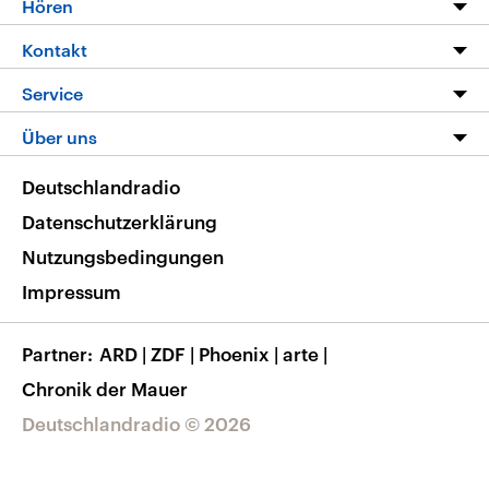
Hören
Alle Sendungen
Livestream
Kontakt
Die Nachrichten
Audios
Hörerservice
Service
Nachrichtenleicht
Podcasts
Social Media
FAQ
Über uns
Neue Beiträge auf dlf.de
Deutschlandfunk App
Newsletter
Deutschlandradio
Themen-Schwerpunkte
Nachrichten App
Deutschlandradio
Veranstaltungen
Presse
Frequenzen
Datenschutzerklärung
Musikliste
Ausbildung und Karriere
Nutzungsbedingungen
RSS
Transparenz
Impressum
Korrekturen
Barrierefreiheit
Partner
ARD
|
ZDF
|
Phoenix
|
arte
|
Chronik der Mauer
Deutschlandradio © 2026