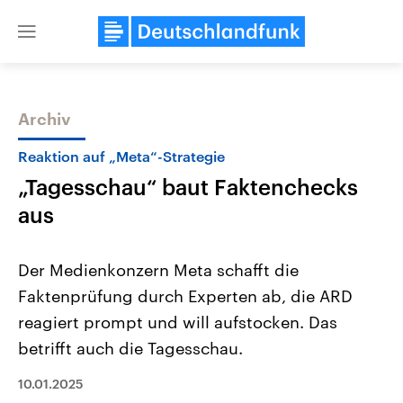
Close
menu
Archiv
Themen
Reaktion auf „Meta“-Strategie
„Tagesschau“ baut Faktenchecks
aus
Der Medienkonzern Meta schafft die
Faktenprüfung durch Experten ab, die ARD
Landtagswahl Sachsen-Anhalt
USA
reagiert prompt und will aufstocken. Das
2026
Aktuelle Beiträge, Analys
Alle Informationen
Hintergründe
betrifft auch die Tagesschau.
Sachsen-Anhalt wählt am 6.
Wirtschaftlich und militäri
September 2026 einen neuen
gehören die Vereinigten S
10.01.2025
Landtag. Seit 2021 wird das
den mächtigsten Ländern 
Bundesland von einer Koalition aus
mit großem Einfluss auf d