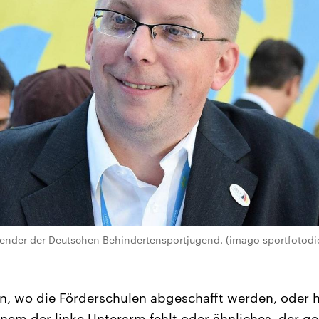
itzender der Deutschen Behindertensportjugend. (imago sportfotodi
n, wo die Förderschulen abgeschafft werden, oder h
nem der linke Unterarm fehlt oder ähnliches, der geh