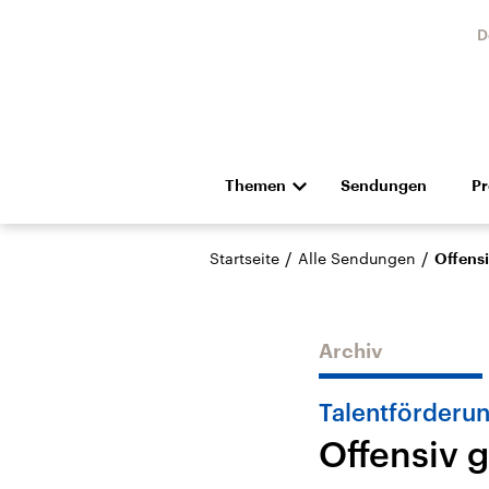
D
Themen
Sendungen
P
Die Nachrichten
Politik
/
/
Startseite
Alle Sendungen
Offensi
Hörspiel und Feature
Musik
Archiv
Talentförderu
Offensiv g
Landtagswahl Sachsen-
USA
Anhalt 2026
Aktuel