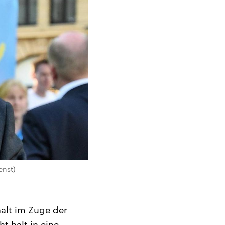
enst)
alt im Zuge der
t halt in eine