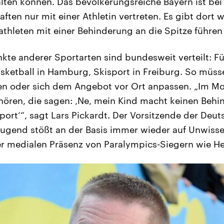
falten können. Das bevölkerungsreiche Bayern ist bei
ften nur mit einer Athletin vertreten. Es gibt dort 
tathleten mit einer Behinderung an die Spitze führe
kte anderer Sportarten sind bundesweit verteilt: 
basketball in Hamburg, Skisport in Freiburg. So müss
n oder sich dem Angebot vor Ort anpassen. „Im Mo
u hören, die sagen: ‚Ne, mein Kind macht keinen Behi
port‘“, sagt Lars Pickardt. Der Vorsitzende der Deu
ugend stößt an der Basis immer wieder auf Unwiss
der medialen Präsenz von Paralympics-Siegern wie H