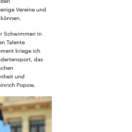
 den
wenige Vereine und
n können.
Für Schwimmen in
en Talente
ment kriege ich
ndertensport, das
tschen
enheit und
einrich Popow.