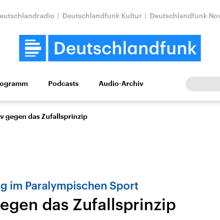
eutschlandradio
Deutschlandfunk Kultur
Deutschlandfunk No
rogramm
Podcasts
Audio-Archiv
Wirtschaft
Wissen
Kultur
Europa
Gesellschaf
v gegen das Zufallsprinzip
ng im Paralympischen Sport
egen das Zufallsprinzip
Nahostkonflikt
Iran
le Beiträge,
Aktuelle Lage und
Aktuelle Lage und