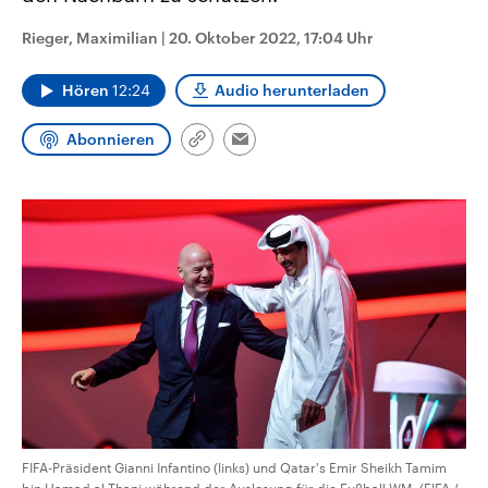
CDU, SPD und FDP regiert.-
aktuelle Weltgeschehen.
Umfragen, Prognosen,
Rieger, Maximilian
|
20. Oktober 2022, 17:04 Uhr
Wahlprogramme, aktuelle Berichte
Sendungen
Programm
Podcasts
und Hintergründe zu den Parteien
und Kandidaten der anstehenden
Hören
12:24
Audio herunterladen
Wahl.
Audio-Archiv
Abonnieren
Link
Email
kopieren/teilen
FIFA-Präsident Gianni Infantino (links) und Qatar's Emir Sheikh Tamim