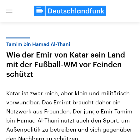
Close
menu
Tamim bin Hamad Al-Thani
Themen
Wie der Emir von Katar sein Land
mit der Fußball-WM vor Feinden
schützt
Katar ist zwar reich, aber klein und militärisch
verwundbar. Das Emirat braucht daher ein
Landtagswahl Sachsen-Anhalt
USA
Netzwerk aus Freunden. Der junge Emir Tamim
2026
Aktuelle Beiträge, Analys
Alle Informationen
bin Hamad Al-Thani nutzt auch den Sport, um
Hintergründe
Sachsen-Anhalt wählt am 6.
Wirtschaftlich und militäri
Außenpolitik zu betreiben und sich gegenüber
September 2026 einen neuen
gehören die Vereinigten S
Landtag. Seit 2021 wird das
den mächtigsten Ländern 
den Nachbarn zu schützen.
Bundesland von einer Koalition aus
mit großem Einfluss auf d