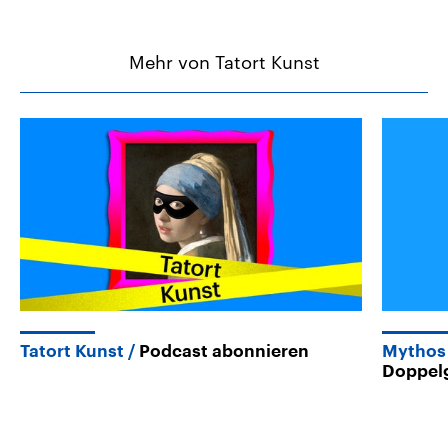
Mehr von Tatort Kunst
Tatort Kunst
Podcast abonnieren
Mythos
Doppelg