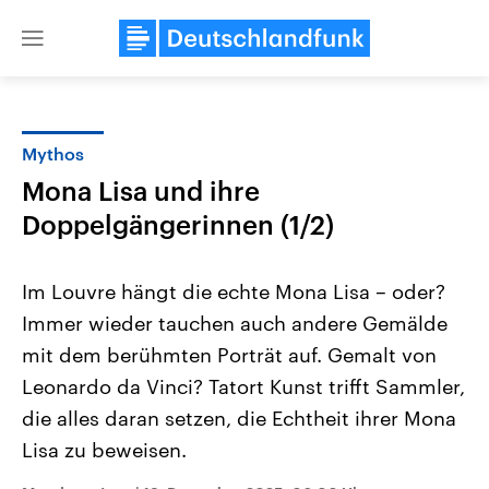
Close
menu
Mythos
Themen
Mona Lisa und ihre
Doppelgängerinnen (1/2)
Im Louvre hängt die echte Mona Lisa – oder?
Immer wieder tauchen auch andere Gemälde
mit dem berühmten Porträt auf. Gemalt von
Landtagswahl Sachsen-Anhalt
USA
Leonardo da Vinci? Tatort Kunst trifft Sammler,
2026
Aktuelle Beiträge, Analys
die alles daran setzen, die Echtheit ihrer Mona
Alle Informationen
Hintergründe
Sachsen-Anhalt wählt am 6.
Wirtschaftlich und militäri
Lisa zu beweisen.
September 2026 einen neuen
gehören die Vereinigten S
Landtag. Seit 2021 wird das
den mächtigsten Ländern 
Bundesland von einer Koalition aus
mit großem Einfluss auf d